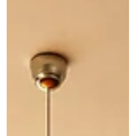
cenové rekordy i rozdílný vývoj napříč jednotlivými regiony a
městy.