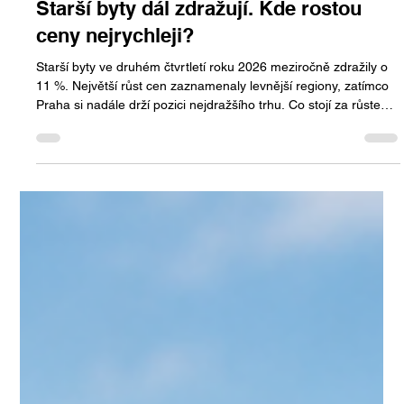
Jan Halik
24. 7.
Minut čtení: 2
Starší byty dál zdražují. Kde rostou
ceny nejrychleji?
Starší byty ve druhém čtvrtletí roku 2026 meziročně zdražily o
11 %. Největší růst cen zaznamenaly levnější regiony, zatímco
Praha si nadále drží pozici nejdražšího trhu. Co stojí za růstem
cen a jaký vývoj lze očekávat v dalších měsících?