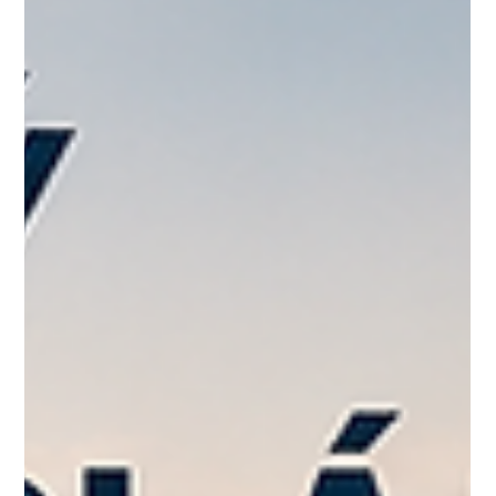
Jan Halik
10. 7.
Minut čtení: 2
Světlý byt 1+kk s velkou lodžií a
výhledem na Prahu, který dává smysl
pro bydlení i investici
Světlý byt 1+kk v Praze 10 nabízí velkou lodžii, otevřený výhled
na město a praktickou dispozici. Atraktivní bydlení v moderním
rezidenčním domě je skvělou příležitostí pro jednotlivce, páry i
investory.