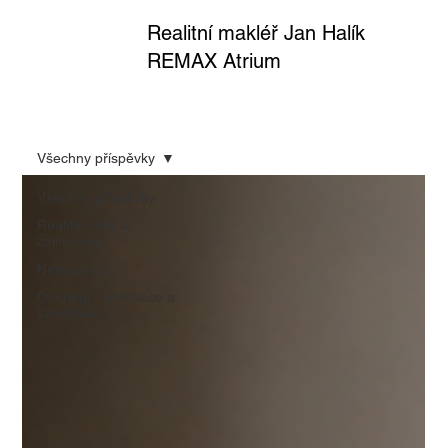
Realitní makléř Jan Halík
REMAX Atrium
Všechny příspěvky
Všechny příspěvky
Realitní rady a
zajímavosti
Nemovitosti
Ocenění, certifikace a
vzdělávání