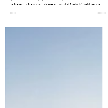
Jan Halik
11. 11. 2025
Minut čtení: 2
Prodej bytu Modřany – nový byt 2+kk s
balkónem v komorním domě, Praha 4
Hledáte nový byt v Praze, který nabízí klid, zeleň a kvalitní
zpracování? Prodej bytu Modřany přináší moderní 2+kk s
balkónem v komorním domě v ulici Pod Sady. Projekt nabízí
promyšlené řešení, výhled do zeleně a pětiletou záruku na
novou nástavbu – ideální volba pro ty, kdo chtějí nové bydlení
bez starostí.