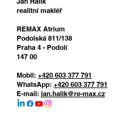
Důvod kontaktu
Vaše zpráva
ODESLAT
Jan Halík
realitní makléř