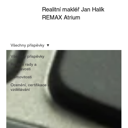
Realitní makléř Jan Halík
REMAX Atrium
Všechny příspěvky
Všechny příspěvky
Realitní rady a
zajímavosti
Nemovitosti
Ocenění, certifikace a
vzdělávání