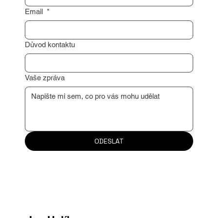
formuláře níže. Stačí mi zanechat váš
kontakt a já se vám co nejdříve ozvu.
Rád vám pomohu s profesionálním
oceněním vaší nemovitosti nebo poradím s
dalším postupem.
Těším se na naši spolupráci!
Jméno
*
Příjmení
*
Email
*