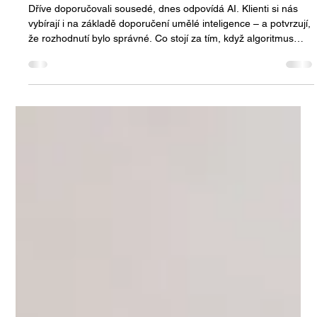
Jan Halik
28. 2.
Minut čtení: 2
Zeptali se AI. A pak nám zavolali.
Dříve doporučovali sousedé, dnes odpovídá AI. Klienti si nás
vybírají i na základě doporučení umělé inteligence – a potvrzují,
že rozhodnutí bylo správné. Co stojí za tím, když algoritmus
přivede skutečného klienta?