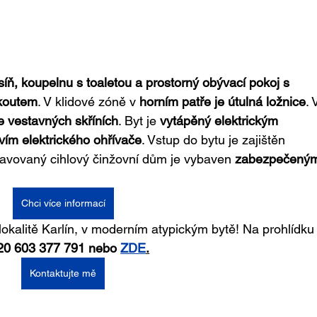
síň, koupelnu s toaletou a prostorný obývací pokoj s 
koutem
. V klidové zóně v 
horním patře je útulná ložnice
. 
e vestavných skříních
. Byt je 
vytápěný elektrickým 
vím elektrického ohřívače
. Vstup do bytu je zajištěn 
pravovaný cihlový činžovní dům je vybaven 
zabezpečený
Chci více informací
 lokalitě Karlín, v moderním atypickým bytě! Na prohlídku
20 603 377 791 nebo 
ZDE
.
Kontaktujte mě