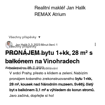
Realitní makléř Jan Halík
REMAX Atrium
Všechny příspěvky
Jan Halik
3. 3. 2023
Minut čtení: 1
Všechny příspěvky
PRONÁJEM bytu 1+kk, 28 m² s
Realitní rady a zajímavosti
balkónem na Vinohradech
Nemovitosti
Aktualizováno:
25. 7. 2023
Ocenění, certifikace a vzdělávání
V srdci Prahy, přesto s klidem a zelení. Nabízím 
pronájem krásného zrekonstruovaného 
bytu 1+kk, 
28 m², kousek nad Národním muzeem. Světlý, čistý 
byt s balkónem 3,1 m² a výhledem do korun stromů.
Jaro začíná, dopřejte si ho!