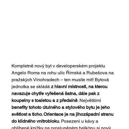
Kompletně nový byt v developerském projektu 
Angelo Roma na rohu ulic Římská a Rubešova na 
pražských Vinohradech – ten musíte mít! Bytová 
jednotka se skládá
 z hlavní místnosti, na kterou 
navazuje chytře vyřešená šatna, dále pak z 
koupelny s toaletou a z předsíně
. Největšími 
benefity tohoto útulného a stylového bytu je jeho 
světlost a ticho. Orientace je na jihozápadní stranu 
do klidného vnitrobloku
. Posezení u kávy a 
oblíbené knížky na prosluněném balkónu si nový 