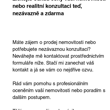
nebo realitní konzultaci teď,
nezávazně a zdarma
Rodinný dům, kde si užijete každý den.
Ve Všetatech na tebe čeká zahrada,
bazén i vlastní wellness
Máte zájem o prodej nemovitosti nebo
potřebujete nezávaznou konzultaci?
Neváhejte mě kontaktovat prostřednictvím
formuláře níže. Stačí mi zanechat váš
kontakt a já se vám co nejdříve ozvu.
Rád vám pomohu s profesionálním
oceněním vaší nemovitosti nebo poradím s
dalším postupem.