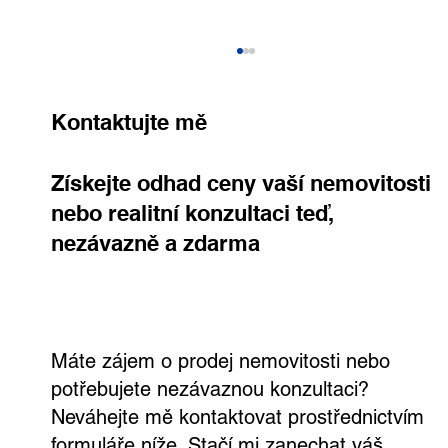
Kontaktujte mě
Získejte odhad ceny vaší nemovitosti
nebo realitní konzultaci teď,
nezávazně a zdarma
Výjimečná vila v Dejvicích s velkým
pozemkem a širokými možnostmi
využití
Máte zájem o prodej nemovitosti nebo
potřebujete nezávaznou konzultaci?
Neváhejte mě kontaktovat prostřednictvím
formuláře níže. Stačí mi zanechat váš