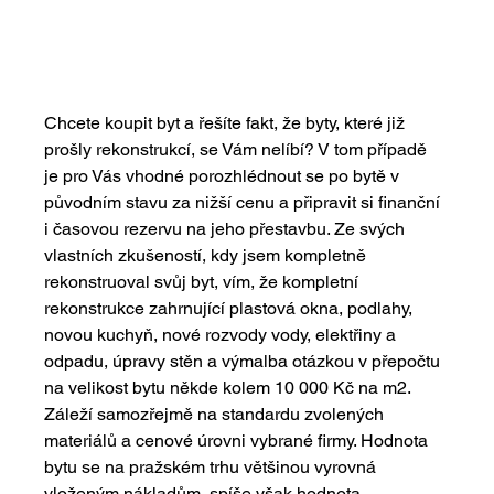
Chcete koupit byt a řešíte fakt, že byty, které již 
prošly rekonstrukcí, se Vám nelíbí? V tom případě 
je pro Vás vhodné porozhlédnout se po bytě v 
původním stavu za nižší cenu a připravit si finanční 
i časovou rezervu na jeho přestavbu. Ze svých 
vlastních zkušeností, kdy jsem kompletně 
rekonstruoval svůj byt, vím, že kompletní 
rekonstrukce zahrnující plastová okna, podlahy, 
novou kuchyň, nové rozvody vody, elektřiny a 
odpadu, úpravy stěn a výmalba otázkou v přepočtu 
na velikost bytu někde kolem 10 000 Kč na m2. 
Záleží samozřejmě na standardu zvolených 
materiálů a cenové úrovni vybrané firmy. Hodnota 
bytu se na pražském trhu většinou vyrovná 
vloženým nákladům, spíše však hodnota 