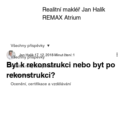
Realitní makléř Jan Halík
REMAX Atrium
Všechny příspěvky
Jan Halik
17. 12. 2018
Minut čtení: 1
Všechny příspěvky
Byt k rekonstrukci nebo byt po
Realitní rady a zajímavosti
rekonstrukci?
Nemovitosti
Ocenění, certifikace a vzdělávání