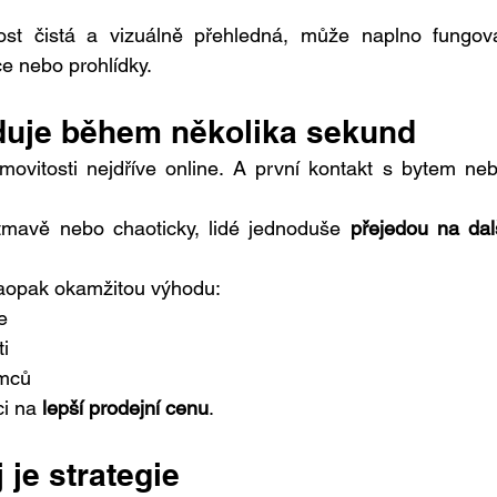
ost čistá a vizuálně přehledná, může naplno fungova
ce nebo prohlídky.
duje během několika sekund
movitosti nejdříve online. A první kontakt s bytem neb
tmavě nebo chaoticky, lidé jednoduše 
přejedou na dalš
aopak okamžitou výhodu:
e
ti
emců
i na 
lepší prodejní cenu
.
 je strategie