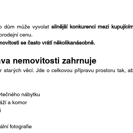
bo dům může vyvolat 
silnější konkurenci mezi kupujícím
rodejní cenu.
ovitosti se často vrátí několikanásobně.
ava nemovitosti zahrnuje
r starých věcí. Jde o celkovou přípravu prostoru tak, ab
ytečného nábytku
ráží a komor
i
ální fotografie