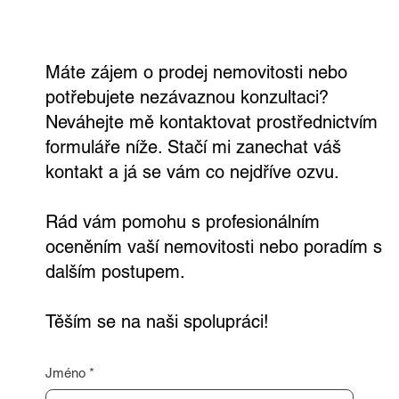
Rodinný dům, kde si užijete každý den.
Ve Všetatech na tebe čeká zahrada,
bazén i vlastní wellness
Máte zájem o prodej nemovitosti nebo
potřebujete nezávaznou konzultaci?
Neváhejte mě kontaktovat prostřednictvím
formuláře níže. Stačí mi zanechat váš
kontakt a já se vám co nejdříve ozvu.
Rád vám pomohu s profesionálním
oceněním vaší nemovitosti nebo poradím s
dalším postupem.
Těším se na naši spolupráci!
Jméno
*