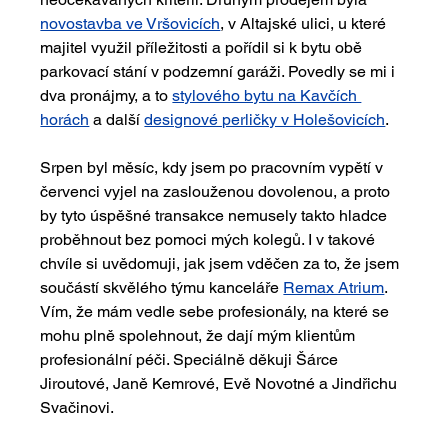
novostavba ve Vršovicích
, v Altajské ulici, u které 
majitel využil příležitosti a pořídil si k bytu obě 
parkovací stání v podzemní garáži. Povedly se mi i 
dva pronájmy, a to 
stylového bytu na Kavčích 
horách
 a další 
designové perličky v Holešovicích
.
Srpen byl měsíc, kdy jsem po pracovním vypětí v 
červenci vyjel na zaslouženou dovolenou, a proto 
by tyto úspěšné transakce nemusely takto hladce 
proběhnout bez pomoci mých kolegů. I v takové 
chvíle si uvědomuji, jak jsem vděčen za to, že jsem 
součástí skvělého týmu kanceláře 
Remax Atrium
. 
Vím, že mám vedle sebe profesionály, na které se 
mohu plně spolehnout, že dají mým klientům 
profesionální péči. Speciálně děkuji Šárce 
Jiroutové, Janě Kemrové, Evě Novotné a Jindřichu 
Svačinovi. 