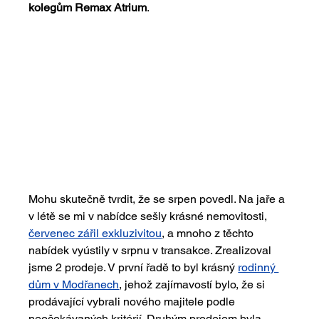
kolegům Remax Atrium
.
Mohu skutečně tvrdit, že se srpen povedl. Na jaře a 
v létě se mi v nabídce sešly krásné nemovitosti, 
červenec zářil exkluzivitou
, a mnoho z těchto 
nabídek vyústily v srpnu v transakce. Zrealizoval 
jsme 2 prodeje. V první řadě to byl krásný 
rodinný 
dům v Modřanech
, jehož zajímavostí bylo, že si 
prodávající vybrali nového majitele podle 
neočekávaných kritérií. Druhým prodejem byla 