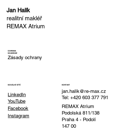
Jan Halík
realitní makléř
REMAX Atrium
OCHRANA
SOUKROMÍ
Zásady ochrany
KONTAKT
SOCIÁLNÍ SÍTĚ
jan.halik@re-max.cz
LinkedIn
Tel: +420 603 377 791
YouTube
REMAX Atrium
Facebook
Podolská 811/138
Instagram
Praha 4 - Podolí
147 00