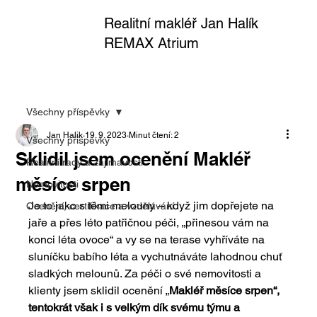
Realitní makléř Jan Halík
REMAX Atrium
Všechny příspěvky
Jan Halik
19. 9. 2023
Minut čtení: 2
Všechny příspěvky
Sklidil jsem ocenění Makléř
Realitní rady a zajímavosti
měsíce srpen
Nemovitosti
Je to jako s těmi melouny – když jim dopřejete na 
Ocenění, certifikace a vzdělávání
jaře a přes léto patřičnou péči, „přinesou vám na 
konci léta ovoce“ a vy se na terase vyhříváte na 
sluníčku babího léta a vychutnáváte lahodnou chuť 
sladkých melounů. Za péči o své nemovitosti a 
klienty jsem sklidil ocenění „
Makléř měsíce srpen“, 
tentokrát však i s velkým dík svému týmu a 