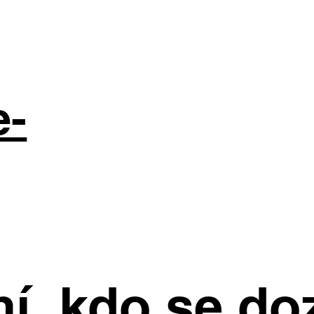
e-
í, kdo se do