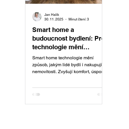
Jan Halik
30. 11. 2025
Minut čtení: 3
Smart home a
budoucnost bydlení: Proč
technologie mění
hodnotu nemovitostí
Smart home technologie mění
způsob, jakým lidé bydlí i nakupují
nemovitosti. Zvyšují komfort, úsporu i
bezpečnost a stávají se důležitým
faktorem při prodeji či koupi bytu.