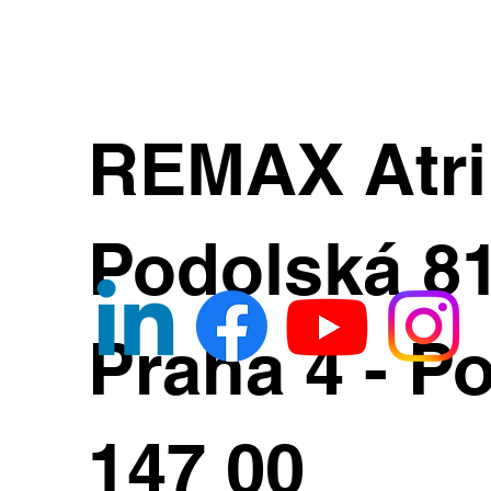
REMAX Atr
Podolská 8
Praha 4 - Po
147 00