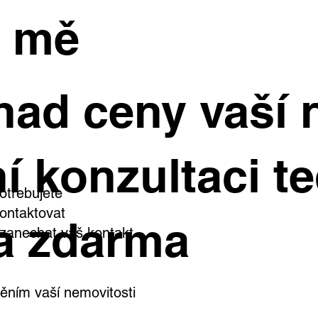
e mě
had ceny vaší 
í konzultaci te
otřebujete
ontaktovat
a zdarma
i zanechat váš kontakt
ním vaší nemovitosti