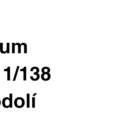
ium
11/138
dolí