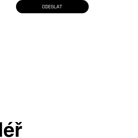
ODESLAT
léř