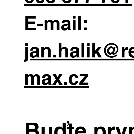
E-mail:
jan.halik@r
max.cz
Buďte prvn