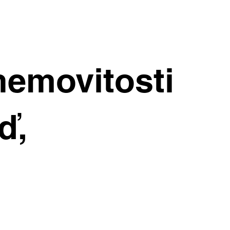
nemovitosti
ď,