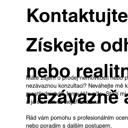
Kontaktujt
Získejte od
nebo realitn
Máte zájem o prodej nemovitosti nebo p
nezávaznou konzultaci? Neváhejte mě k
nezávazně 
prostřednictvím formuláře níže. Stačí m
a já se vám co nejdříve ozvu.
Rád vám pomohu s profesionálním oceně
nebo poradím s dalším postupem.