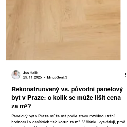
Jan Halik
29. 11. 2025
Minut čtení: 3
Rekonstruovaný vs. původní panelový
byt v Praze: o kolik se může lišit cena
za m²?