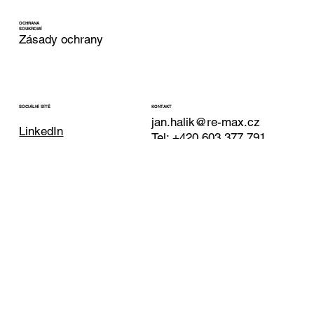
OCHRANA
SOUKROMÍ
Zásady ochrany
KONTAKT
SOCIÁLNÍ SÍTĚ
jan.halik@re-max.cz
LinkedIn
Tel: +420 603 377 791
YouTube
REMAX Atrium
Facebook
Podolská 811/138
Instagram
Praha 4 - Podolí
147 00
© 2025 Jan Halík