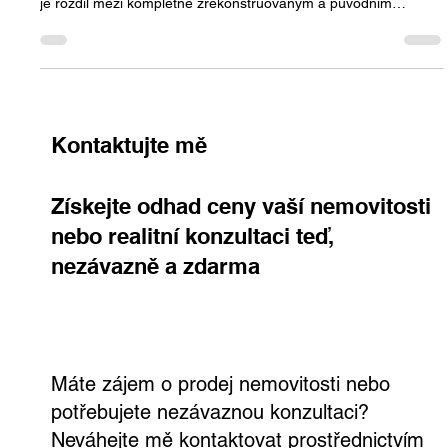
Panelový byt v Praze může mít podle stavu rozdílnou tržní
hodnotu i v desítkách tisíc korun za m². V článku vysvětluji, proč
je rozdíl mezi kompletně zrekonstruovaným a původním
panelem tak výrazný, co kupující nejvíce sledují a jak správně
nastavit cenu, aby byl prodej opravdu úspěšný.
Kontaktujte mě
Získejte odhad ceny vaší nemovitosti
nebo realitní konzultaci teď,
nezávazně a zdarma
Máte zájem o prodej nemovitosti nebo