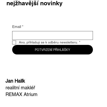
Buďte první, kdo se dozví
nejžhavější novinky
Email
*
Ano, přihlašuji se k odběru newsletteru.
*
POTVRZENÍ PŘIHLÁŠKY
Jan Halík
realitní makléř
REMAX Atrium