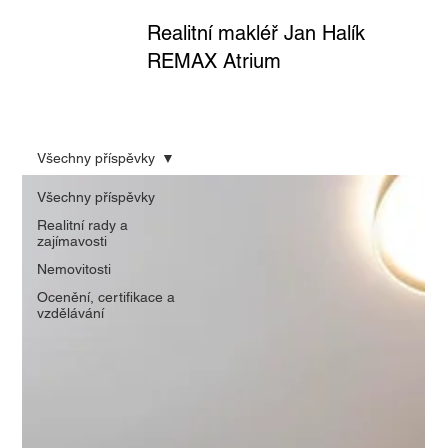
Realitní makléř Jan Halík
REMAX Atrium
Všechny příspěvky
Všechny příspěvky
Realitní rady a
zajímavosti
Nemovitosti
Ocenění, certifikace a
vzdělávání