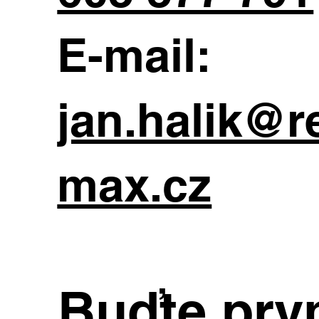
E-mail:
jan.halik@r
max.cz
Buďte prvn