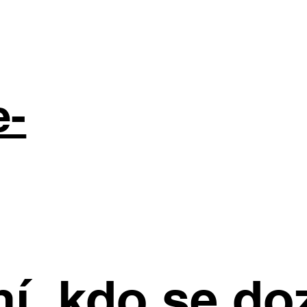
e-
í, kdo se do