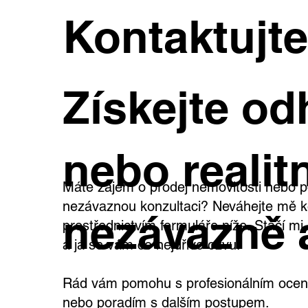
Kontaktujt
Získejte od
nebo realitn
Máte zájem o prodej nemovitosti nebo p
nezávaznou konzultaci? Neváhejte mě k
nezávazně 
prostřednictvím formuláře níže. Stačí m
a já se vám co nejdříve ozvu.
Rád vám pomohu s profesionálním oceně
nebo poradím s dalším postupem.