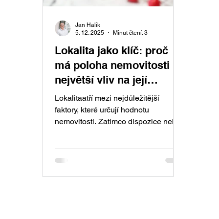
Jan Halik
5. 12. 2025
Minut čtení: 3
Lokalita jako klíč: proč
má poloha nemovitosti
největší vliv na její
hodnotu
Lokalitaatří mezi nejdůležitější
faktory, které určují hodnotu
nemovitosti. Zatímco dispozice nebo
vybavení lze časem upravit, poloha
zůstáv