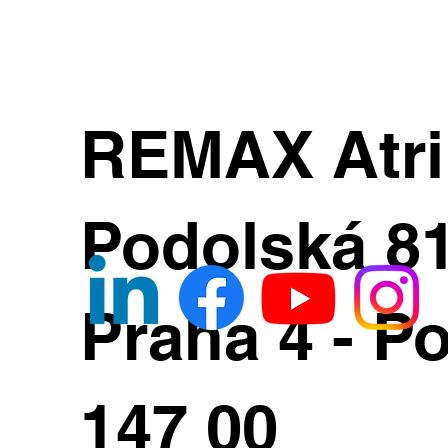
REMAX Atr
Podolská 8
Praha 4 - Po
147 00