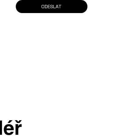
ODESLAT
léř