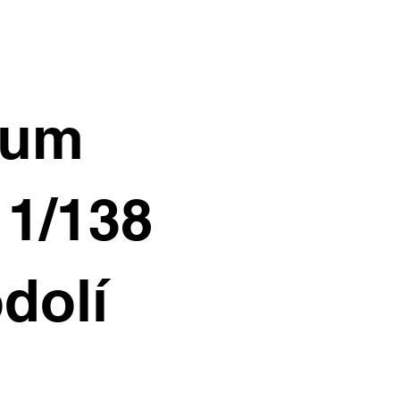
ium
11/138
dolí