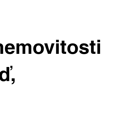
nemovitosti
ď,