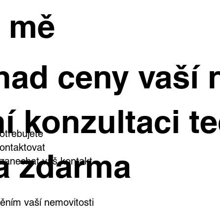
e mě
had ceny vaší 
í konzultaci te
otřebujete
ontaktovat
a zdarma
i zanechat váš kontakt
ním vaší nemovitosti