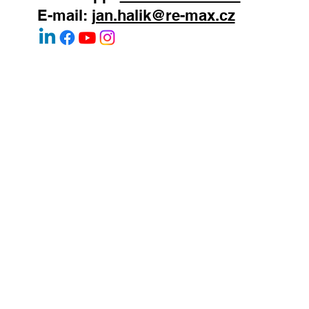
WhatsApp:
+420 603 377 791
E-mail:
jan.halik@re-max.cz