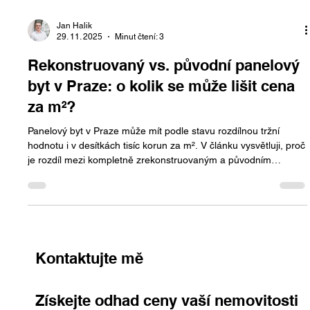
Jan Halik
29. 11. 2025
Minut čtení: 3
Rekonstruovaný vs. původní panelový
byt v Praze: o kolik se může lišit cena
za m²?
Panelový byt v Praze může mít podle stavu rozdílnou tržní
hodnotu i v desítkách tisíc korun za m². V článku vysvětluji, proč
je rozdíl mezi kompletně zrekonstruovaným a původním
panelem tak výrazný, co kupující nejvíce sledují a jak správně
nastavit cenu, aby byl prodej opravdu úspěšný.
Kontaktujte mě