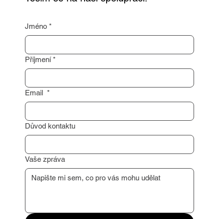
Těším se na naši spolupráci!
Jméno
*
Příjmení
*
Email
*
Důvod kontaktu
Vaše zpráva