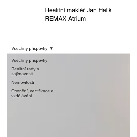
Realitní makléř Jan Halík
REMAX Atrium
Všechny příspěvky
Všechny příspěvky
Realitní rady a
zajímavosti
Nemovitosti
Ocenění, certifikace a
vzdělávání