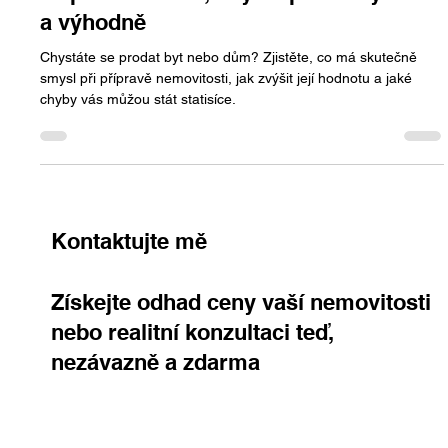
Chcete prodat dům nebo byt za víc?
Připravte ho tak, aby se prodal rychle –
a výhodně
Chystáte se prodat byt nebo dům? Zjistěte, co má skutečně
smysl při přípravě nemovitosti, jak zvýšit její hodnotu a jaké
chyby vás můžou stát statisíce.
Kontaktujte mě
Získejte odhad ceny vaší nemovitosti
nebo realitní konzultaci teď,
nezávazně a zdarma