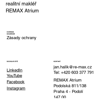
Jan Halík
realitní makléř
REMAX Atrium
OCHRANA
SOUKROMÍ
Zásady ochrany
KONTAKT
SOCIÁLNÍ SÍTĚ
jan.halik@re-max.cz
LinkedIn
Tel: +420 603 377 791
YouTube
REMAX Atrium
Facebook
Podolská 811/138
Instagram
Praha 4 - Podolí
147 00