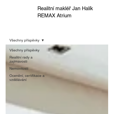
Realitní makléř Jan Halík
REMAX Atrium
Všechny příspěvky
Všechny příspěvky
Realitní rady a
zajímavosti
Nemovitosti
Ocenění, certifikace a
vzdělávání