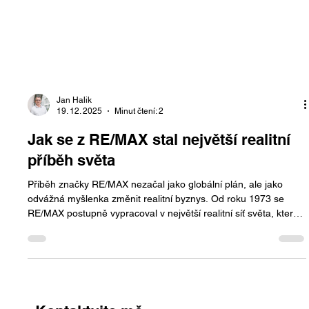
Jan Halik
19. 12. 2025
Minut čtení: 2
Jak se z RE/MAX stal největší realitní
příběh světa
Příběh značky RE/MAX nezačal jako globální plán, ale jako
odvážná myšlenka změnit realitní byznys. Od roku 1973 se
RE/MAX postupně vypracoval v největší realitní síť světa, která
dnes spojuje desítky tisíc makléřů, tisíce kanceláří a miliony
klientů ve více než 110 zemích.