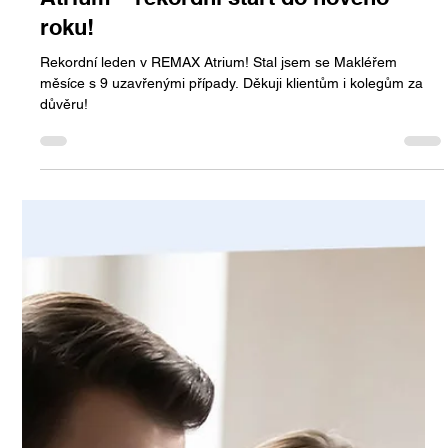
Makléř měsíce ledna 2025 v REMAX
Atrium – rekordní start do nového
roku!
Rekordní leden v REMAX Atrium! Stal jsem se Makléřem
měsíce s 9 uzavřenými případy. Děkuji klientům i kolegům za
důvěru!