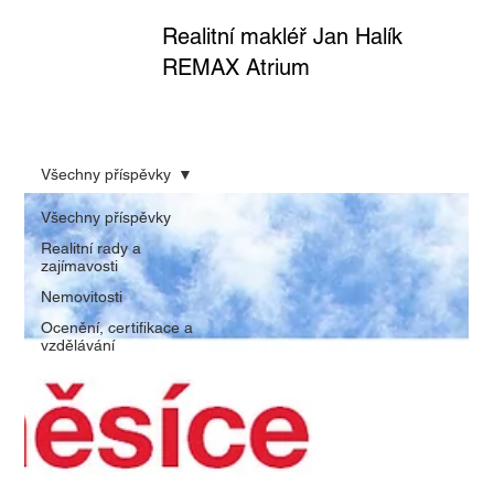
Realitní makléř Jan Halík
REMAX Atrium
Všechny příspěvky
Všechny příspěvky
Realitní rady a
zajímavosti
Nemovitosti
Ocenění, certifikace a
vzdělávání