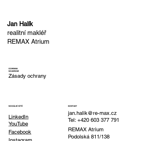
Jan Halík
realitní makléř
REMAX Atrium
OCHRANA
SOUKROMÍ
Zásady ochrany
KONTAKT
SOCIÁLNÍ SÍTĚ
jan.halik@re-max.cz
LinkedIn
Tel: +420 603 377 791
YouTube
REMAX Atrium
Facebook
Podolská 811/138
Instagram