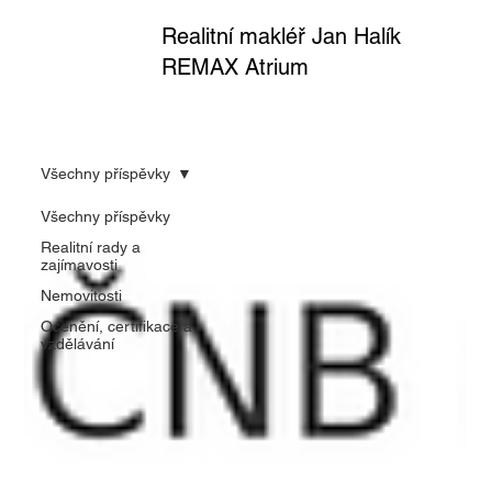
Realitní makléř Jan Halík
REMAX Atrium
Všechny příspěvky
Všechny příspěvky
Realitní rady a
zajímavosti
Nemovitosti
Ocenění, certifikace a
vzdělávání