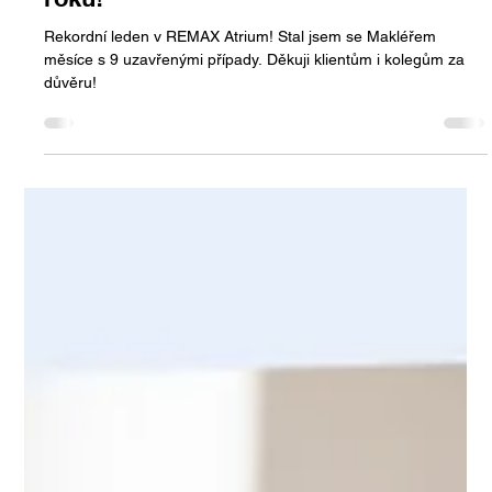
Makléř měsíce ledna 2025 v REMAX
Atrium – rekordní start do nového
roku!
Rekordní leden v REMAX Atrium! Stal jsem se Makléřem
měsíce s 9 uzavřenými případy. Děkuji klientům i kolegům za
důvěru!