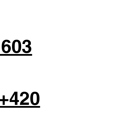
 603
+420