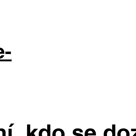
e-
í, kdo se do