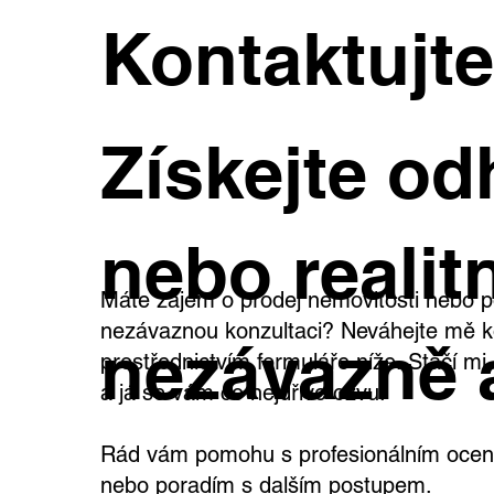
spektra se drží lokality jako Roztyly,
Kontaktujt
Luka nebo Černý Most . „Historicky
bylo Áčko postavené z Dejvické na
Získejte od
nebo realitn
Máte zájem o prodej nemovitosti nebo p
nezávaznou konzultaci? Neváhejte mě k
nezávazně 
prostřednictvím formuláře níže. Stačí m
a já se vám co nejdříve ozvu.
Rád vám pomohu s profesionálním oceně
nebo poradím s dalším postupem.