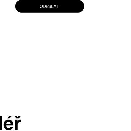
ODESLAT
léř