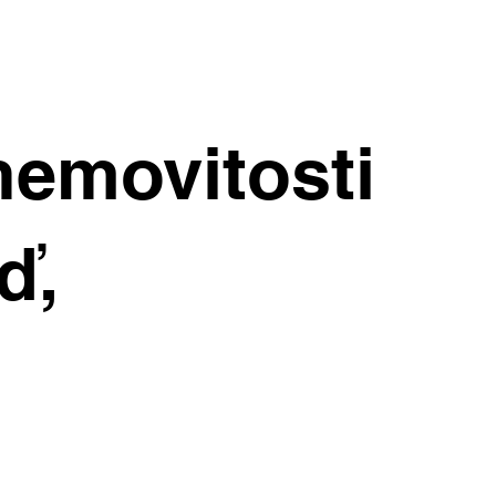
nemovitosti
ď,