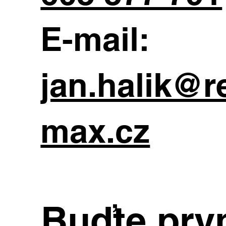
E-mail:
jan.halik@r
max.cz
Buďte prvn