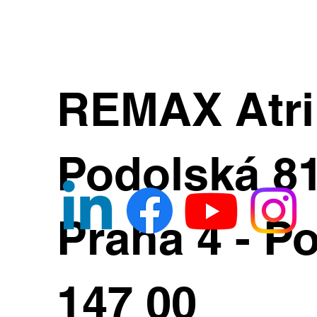
REMAX Atr
Podolská 8
Praha 4 - Po
147 00