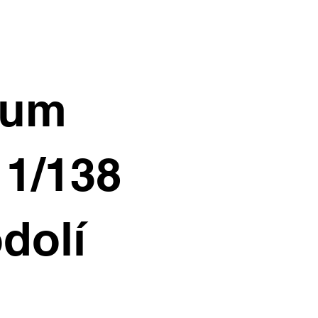
ium
11/138
dolí