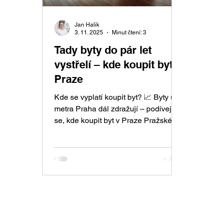
Jan Halik
3. 11. 2025
Minut čtení: 3
Tady byty do pár let
vystřelí – kde koupit byt v
Praze
Kde se vyplatí koupit byt? 📈 Byty u
metra Praha dál zdražují – podívejte
se, kde koupit byt v Praze Pražské
metro zůstává přesnou mapou
realitního trhu a skvělým vodítkem
pro ty, kteří přemýšlejí, kde koupit byt
v Praze . Nová data z projektu
MetroIndex 2025 (Flat Zone)
potvrzují, že nejdražší byty se
dlouhodobě nacházejí u linky A .
Naopak na opačném konci cenového