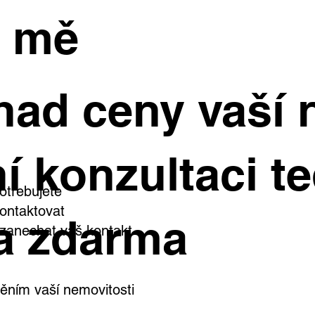
e mě
had ceny vaší 
í konzultaci te
otřebujete
ontaktovat
a zdarma
i zanechat váš kontakt
ním vaší nemovitosti