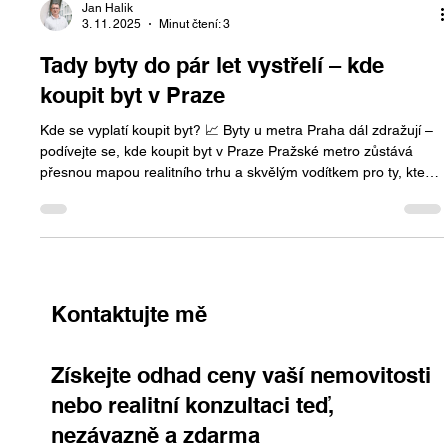
Jan Halik
3. 11. 2025
Minut čtení: 3
Tady byty do pár let vystřelí – kde
koupit byt v Praze
Kde se vyplatí koupit byt? 📈 Byty u metra Praha dál zdražují –
podívejte se, kde koupit byt v Praze Pražské metro zůstává
přesnou mapou realitního trhu a skvělým vodítkem pro ty, kteří
přemýšlejí, kde koupit byt v Praze . Nová data z projektu
MetroIndex 2025 (Flat Zone) potvrzují, že nejdražší byty se
dlouhodobě nacházejí u linky A . Naopak na opačném konci
cenového spektra se drží lokality jako Roztyly, Luka nebo Černý
Most . „Historicky bylo Áčko postavené z Dejvické na
Kontaktujte mě
Získejte odhad ceny vaší nemovitosti
nebo realitní konzultaci teď,