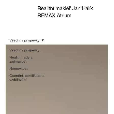
Realitní makléř Jan Halík
REMAX Atrium
Všechny příspěvky
Všechny příspěvky
Realitní rady a
zajímavosti
Nemovitosti
Ocenění, certifikace a
vzdělávání