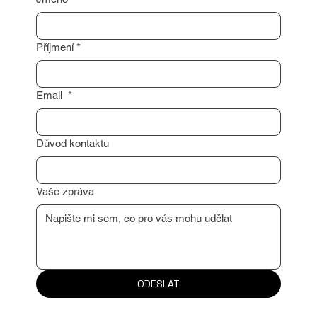
potřebujete nezávaznou konzultaci?
Neváhejte mě kontaktovat prostřednictvím
formuláře níže. Stačí mi zanechat váš
kontakt a já se vám co nejdříve ozvu.
Rád vám pomohu s profesionálním
oceněním vaší nemovitosti nebo poradím s
dalším postupem.
Těším se na naši spolupráci!
Jméno
*
Příjmení
*