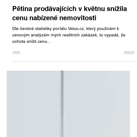
číslech
Květnové výsledky ukazují mírné zlepšení trhu úvěrů. Celkový
objem poskytnutých zajištěných úvěrů na bydlení činil 20,9 mld.
Kč, z toho...
Jan Halik
16. 6. 2022
Minut čtení: 1
Pětina prodávajících v květnu snížila
cenu nabízené nemovitosti
Dle čerstvé statistiky portálu Valuo.cz, který používám k
cenovým analýzám mých realitních zakázek, to vypadá, že
ochota snížit cenu...