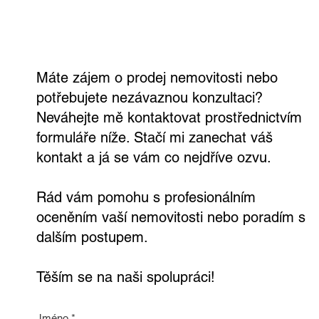
Každý den na nás média hrnou mnoho dat a informací o měnící
se situaci na realitním trhu. Většinu lidí ale sdělovaná fakta moc
netěší....
Kontaktujte mě
Získejte odhad ceny vaší nemovitosti
nebo realitní konzultaci teď,
nezávazně a zdarma
Máte zájem o prodej nemovitosti nebo