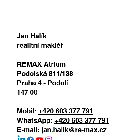
Email
*
Důvod kontaktu
Vaše zpráva
ODESLAT