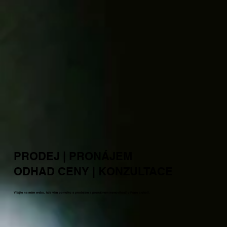
PRODEJ | PRONÁJEM
ODHAD CENY | KONZULTACE
Vítejte na mém webu, kde vám pomohu s prodejem a pronájmem nemovitostí v Praze a okolí.