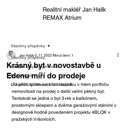
Realitní makléř Jan Halík
REMAX Atrium
Všechny příspěvky
Jan Halik
5. 11. 2022
Minut čtení: 1
Všechny příspěvky
Krásný byt v novostavbě u
Realitní rady a zajímavosti
Edenu míří do prodeje
Nemovitosti
Již příští týden rozšířím nabídku v mém portfoliu 
Ocenění, certifikace a vzdělávání
nemovitostí na prodej o další velmi pěkný byt. 
Tentokrát se jedná o byt 3+kk s balkónem, 
prostorným sklepem a dvěma garážovými stáními v 
designově hodně povedeném projektu 4BLOK v 
pražských Vršovicích.