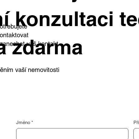
í konzultaci te
otřebujete
ontaktovat
a zdarma
i zanechat váš kontakt
ním vaší nemovitosti
Jméno
*
Př