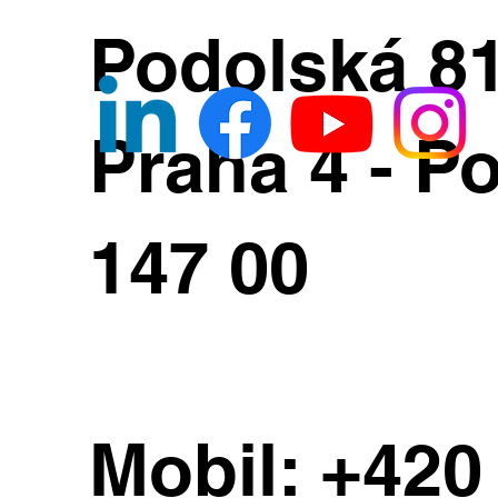
Podolská 8
Praha 4 - Po
147 00
Mobil:
+420