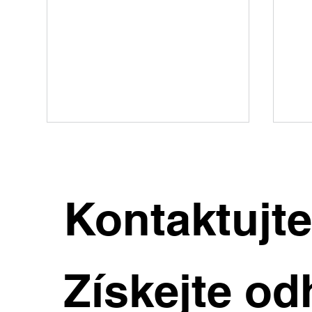
Kontaktujt
Výjimečná vila v Dejvicích s
Rod
Získejte od
velkým pozemkem a
kaž
širokými možnostmi využití
teb
vla