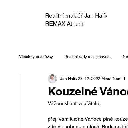
Realitní makléř Jan Halík
REMAX Atrium
Všechny příspěvky
Realitní rady a zajímavosti
Ne
Jan Halik
23. 12. 2022
Minut čtení: 1
Kouzelné Váno
Vážení klienti a přátelé,
přeji vám klidné Vánoce plné kouz
zdraví, pohodu a štěstí. Budu se těš