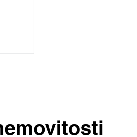
ražují. Kde
nemovitosti
chleji?