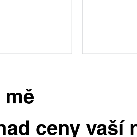
e mě
inný dům, kde si užijete
Starší byty dál zd
had ceny vaší 
rostou ceny nejry
dý den. Ve Všetatech na
e čeká zahrada, bazén i
stní wellness