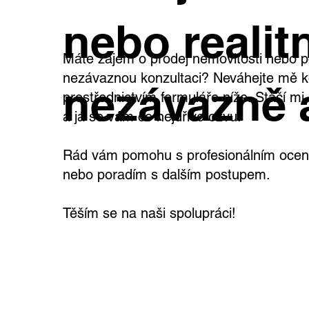
nebo realitn
Máte zájem o prodej nemovitosti nebo p
nezávaznou konzultaci? Neváhejte mě k
nezávazně 
prostřednictvím formuláře níže. Stačí m
a já se vám co nejdříve ozvu.
Rád vám pomohu s profesionálním oceně
nebo poradím s dalším postupem.
Těším se na naši spolupráci!