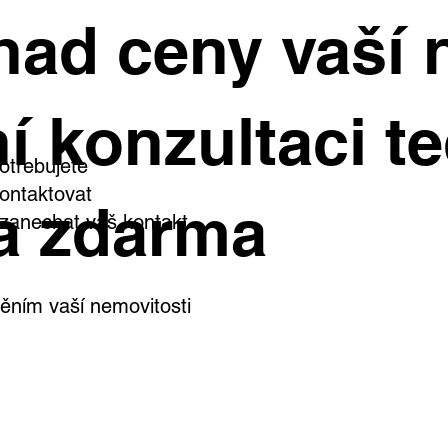
tí místo v soutěži Makléř
Stavební pozemk
had ceny vaší 
zpomalily. Čas dn
íce – leden 2026
proti prodávající
í konzultaci te
otřebujete
ontaktovat
a zdarma
i zanechat váš kontakt
ním vaší nemovitosti