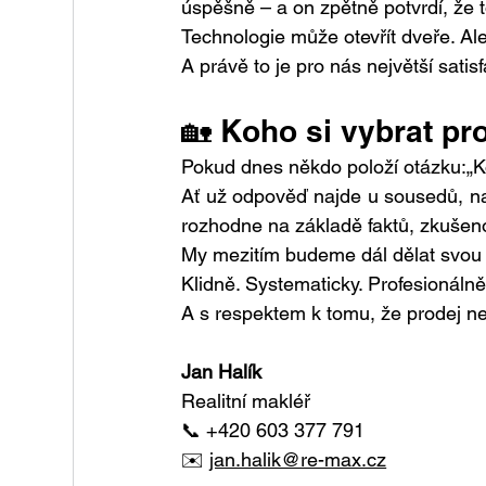
úspěšně – a on zpětně potvrdí, že 
Technologie může otevřít dveře. Ale
A právě to je pro nás největší satis
🏡 Koho si vybrat pr
Pokud dnes někdo položí otázku:„Ko
Ať už odpověď najde u sousedů, na
rozhodne na základě faktů, zkušeno
My mezitím budeme dál dělat svou pr
Klidně. Systematicky. Profesionálně
A s respektem k tomu, že prodej nem
Jan Halík
Realitní makléř
📞 +420 603 377 791
✉️ 
jan.halik@re-max.cz