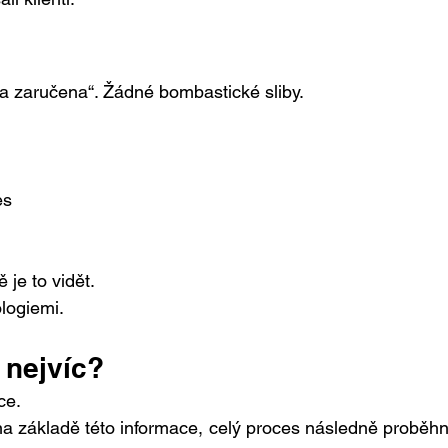
a zaručena“. Žádné bombastické sliby.
es
 je to vidět.
ologiemi.
 nejvíc?
ce.
 na základě této informace, celý proces následně proběhn