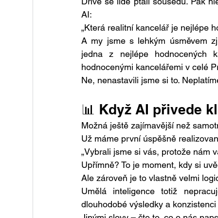
Dříve se lidé ptali sousedů. Pak hl
AI:
„Která realitní kancelář je nejlépe
A my jsme s lehkým úsměvem zjis
jedna z nejlépe hodnocených k
hodnocenými kancelářemi v celé P
Ne, nenastavili jsme si to. Neplatím
📊 Když AI přivede kl
Možná ještě zajímavější než samotn
Už máme první úspěšně realizované 
„Vybrali jsme si vás, protože nám 
Upřímně? To je moment, kdy si uvě
Ale zároveň je to vlastně velmi logi
Umělá inteligence totiž neprac
dlouhodobé výsledky a konzistenci
Jinými slovy – čte to, co o nás napsa