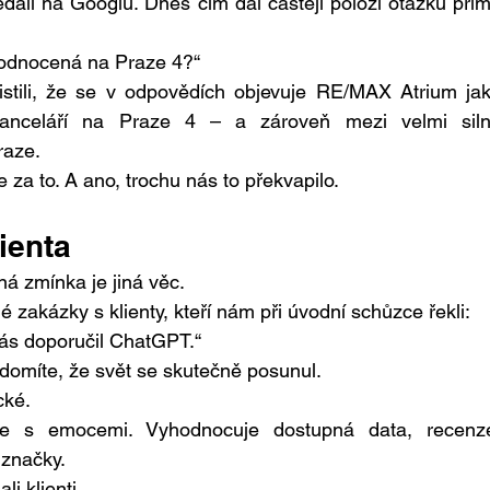
edali na Googlu. Dnes čím dál častěji položí otázku přím
 hodnocená na Praze 4?“
tili, že se v odpovědích objevuje RE/MAX Atrium jak
anceláří na Praze 4 – a zároveň mezi velmi siln
raze.
e za to. A ano, trochu nás to překvapilo.
ienta
á zmínka je jiná věc.
zakázky s klienty, kteří nám při úvodní schůzce řekli:
vás doporučil ChatGPT.“
domíte, že svět se skutečně posunul.
cké.
uje s emocemi. Vyhodnocuje dostupná data, recenze
 značky.
li klienti.