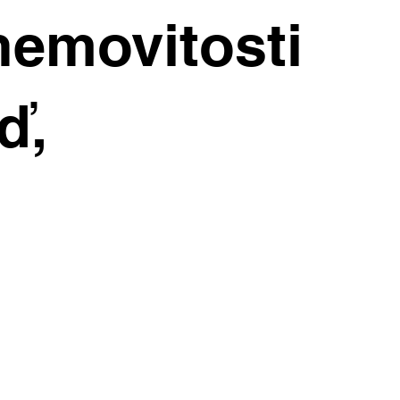
y
nemovitosti
es hraje
m
ď,