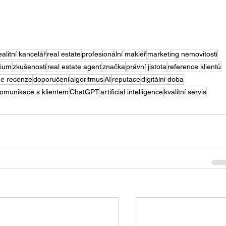
ealitní kancelář
real estate
profesionální makléř
marketing nemovitostí
rium
zkušenosti
real estate agent
značka
právní jistota
reference klientů
ne recenze
doporučení
algoritmus
AI
reputace
digitální doba
omunikace s klientem
ChatGPT
artificial intelligence
kvalitní servis