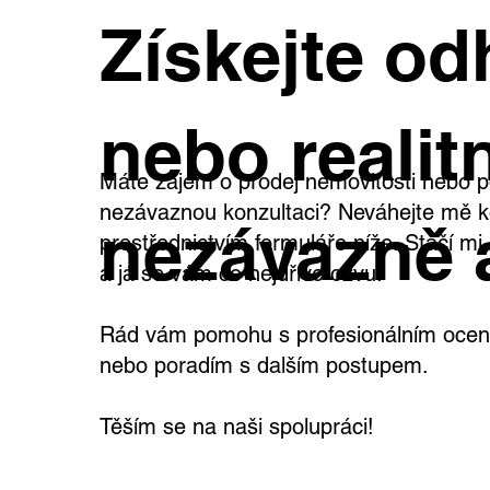
Co pro vás chystám na
Tře
Získejte od
prodej
měs
nebo realitn
Máte zájem o prodej nemovitosti nebo p
nezávaznou konzultaci? Neváhejte mě k
nezávazně 
prostřednictvím formuláře níže. Stačí m
a já se vám co nejdříve ozvu.
Rád vám pomohu s profesionálním oceně
nebo poradím s dalším postupem.
Těším se na naši spolupráci!