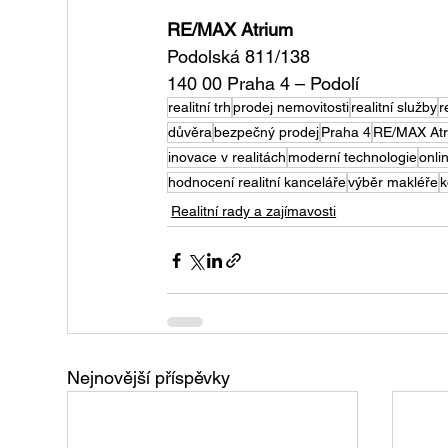
RE/MAX Atrium
Podolská 811/138
140 00 Praha 4 – Podolí
realitní trh
prodej nemovitosti
realitní služby
r
důvěra
bezpečný prodej
Praha 4
RE/MAX At
inovace v realitách
moderní technologie
onli
hodnocení realitní kanceláře
výběr makléře
k
Realitní rady a zajímavosti
Nejnovější příspěvky