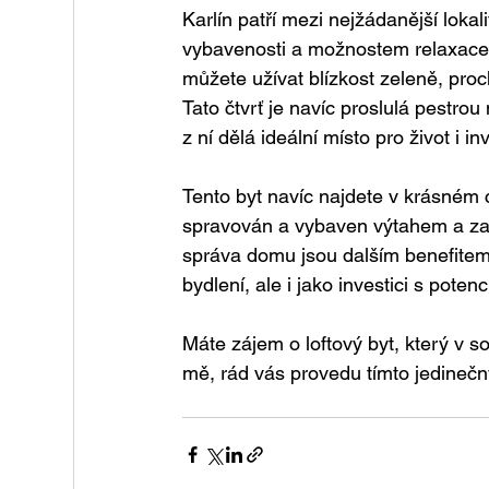
Karlín patří mezi nejžádanější loka
vybavenosti a možnostem relaxace. S
můžete užívat blízkost zeleně, pro
Tato čtvrť je navíc proslulá pestrou
z ní dělá ideální místo pro život i inv
Tento byt navíc najdete v krásném c
spravován a vybaven výtahem a za
správa domu jsou dalším benefitem, 
bydlení, ale i jako investici s poten
Máte zájem o loftový byt, který v so
mě, rád vás provedu tímto jedineč