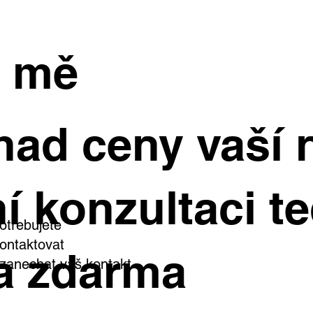
e mě
inný dům, kde si užijete
Starší byty dál zd
had ceny vaší 
rostou ceny nejry
dý den. Ve Všetatech na
e čeká zahrada, bazén i
stní wellness
í konzultaci te
otřebujete
ontaktovat
a zdarma
i zanechat váš kontakt