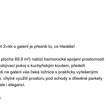
t 2+kk s galerií je přesně to, co hledáte!
 plocha 69,9 m²) nabízí harmonické spojení prostornosti 
je obývací pokoj s kuchyňským koutem, předsíň 
ti na galerii vás čeká ložnice s prakticky vyřešenými 
, chytré využití prostoru pod schody a dřevěné parkety 
ale i eleganci.
a