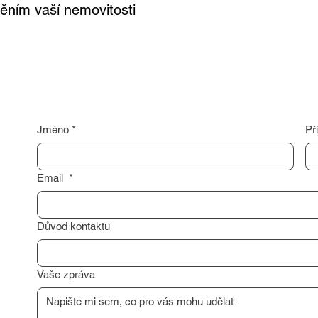
ním vaší nemovitosti
Jméno
*
Př
Email
*
Důvod kontaktu
Vaše zpráva