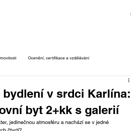
movitosti
Ocenění, certifikace a vzdělávání
 bydlení v srdci Karlína:
vní byt 2+kk s galerií
kter, jedinečnou atmosféru a nachází se v jedné 
ých čtvrtí?