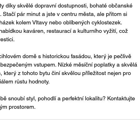
lity díky skvělé dopravní dostupnosti, bohaté občanské 
tačí pár minut a jste v centru města, ale přitom si 
cházek kolem Vltavy nebo oblíbených cyklostezek. 
 nabídkou kaváren, restaurací a kulturního vyžití, což 
estici.
ihlovém domě s historickou fasádou, který je pečlivě 
bezpečeným vstupem. Nízké měsíční poplatky a skvělá 
který z tohoto bytu činí skvělou příležitost nejen pro 
ciálem růstu hodnoty.
bě snoubí styl, pohodlí a perfektní lokalitu? Kontaktujte 
ným prostorem.