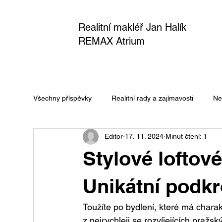
Realitní makléř Jan Halík
REMAX Atrium
Všechny příspěvky
Realitní rady a zajímavosti
Ne
Editor
17. 11. 2024
Minut čtení: 1
Stylové loftové
Unikátní podkro
Toužíte po bydlení, které má chara
z nejrychleji se rozvíjejících pražsk