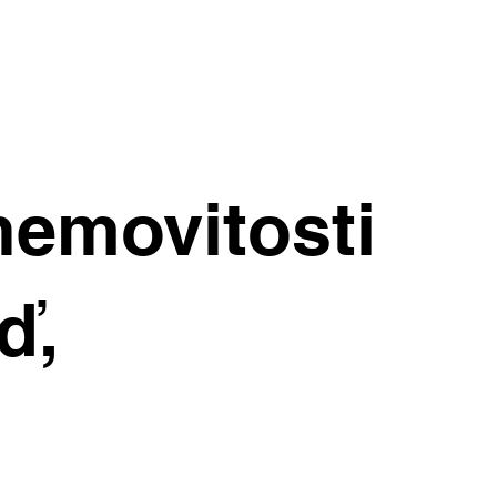
ražují. Kde
nemovitosti
chleji?
ď,