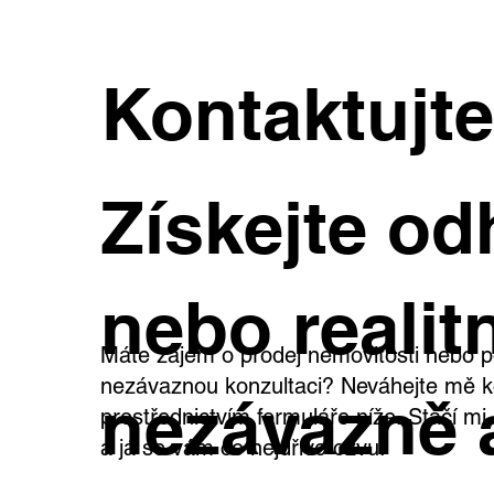
Kontaktujt
Výjimečná vila v Dejvicích s
Rod
Získejte od
velkým pozemkem a
kaž
širokými možnostmi využití
teb
vla
nebo realitn
Máte zájem o prodej nemovitosti nebo p
nezávaznou konzultaci? Neváhejte mě k
nezávazně 
prostřednictvím formuláře níže. Stačí m
a já se vám co nejdříve ozvu.