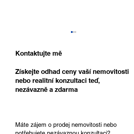
Kontaktujte mě
Získejte odhad ceny vaší nemovitosti
nebo realitní konzultaci teď,
nezávazně a zdarma
Výjimečná vila v Dejvicích s velkým
pozemkem a širokými možnostmi
využití
Máte zájem o prodej nemovitosti nebo
potřebujete nezávaznou konzultaci?