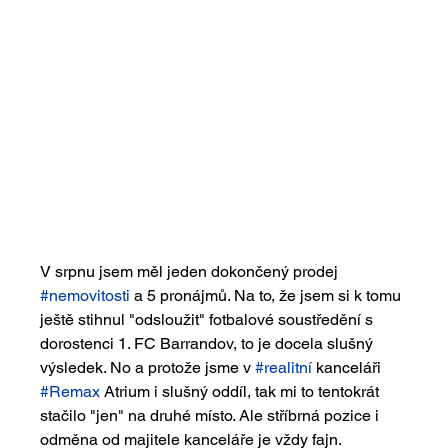
V srpnu jsem měl jeden dokončený prodej 
#nemovitosti
 a 5 pronájmů. Na to, že jsem si k tomu 
ještě stihnul "odsloužit" fotbalové soustředění s 
dorostenci 1. FC Barrandov, to je docela slušný 
výsledek. No a protože jsme v 
#realitní
 kanceláři 
#Remax
 Atrium i slušný oddíl, tak mi to tentokrát 
stačilo "jen" na druhé místo. Ale stříbrná pozice i 
odměna od majitele kanceláře je vždy fajn.