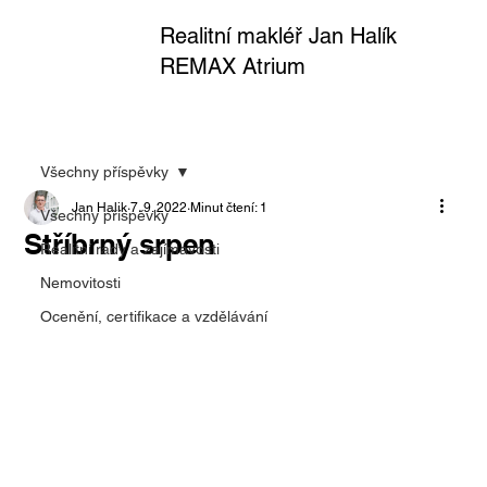
Realitní makléř Jan Halík
REMAX Atrium
Všechny příspěvky
Jan Halik
7. 9. 2022
Minut čtení: 1
Všechny příspěvky
Stříbrný srpen
Realitní rady a zajímavosti
Nemovitosti
Ocenění, certifikace a vzdělávání