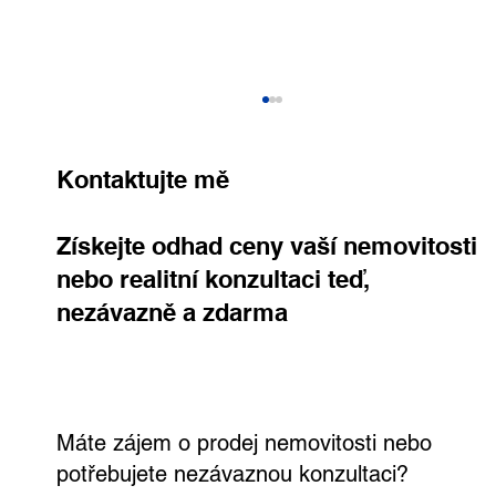
Kontaktujte mě
Získejte odhad ceny vaší nemovitosti
nebo realitní konzultaci teď,
nezávazně a zdarma
Rodinný dům, kde si užijete každý den.
Ve Všetatech na tebe čeká zahrada,
bazén i vlastní wellness
Máte zájem o prodej nemovitosti nebo
potřebujete nezávaznou konzultaci?