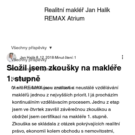
Realitní makléř Jan Halík
REMAX Atrium
Všechny příspěvky
Jan Halik
8. 12. 2018
Minut čtení: 1
Všechny příspěvky
Složil jsem zkoušky na makléře
Realitní rady a zajímavosti
1. stupně
Nemovitosti
V síti RE/MAX jsou znalosti a neustálé vzdělávání 
Ocenění, certifikace a vzdělávání
makléřů jednou z nejvyšších priorit. I já procházím 
kontinuálním vzdělávacím procesem. Jednu z etap 
jsem ve čtvrtek završil závěrečnou zkouškou a 
obdržel jsem certifikaci na makléře 1. stupně. 
Zkouška se skládala z otázek pokrývajících realitní 
právo, ekonomii kolem obchodu s nemovitostmi, 