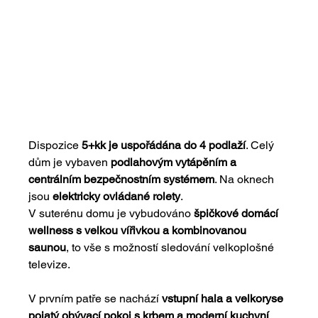
Dispozice 
5+kk je uspořádána do 4 podlaží
. Celý 
dům je vybaven 
podlahovým vytápěním a 
centrálním bezpečnostním systémem
. Na oknech 
jsou 
elektricky ovládané rolety
.
V suterénu domu je vybudováno 
špičkové domácí 
wellness s velkou vířivkou a kombinovanou 
saunou
, to vše s možností sledování velkoplošné 
televize.
V prvním patře se nachází 
vstupní hala a velkoryse 
pojatý obývací pokoj s krbem a moderní kuchyní
. 