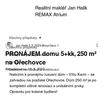
Realitní makléř Jan Halík
REMAX Atrium
Všechny příspěvky
Jan Halik
5. 5. 2023
Minut čtení: 1
Všechny příspěvky
PRONÁJEM domu 5+kk, 250 m²
Realitní rady a zajímavosti
na Ořechovce
Nemovitosti
Aktualizováno:
11. 5. 2023
Ocenění, certifikace a vzdělávání
Nabízím k pronájmu luxusní dům – Villu Karin – se 
zahradou na pražské Ořechovce. Dům 250 m² je po 
kompletní citlivé renovaci s unikátními prvky. 
Opravdu pro krásné bydlení!