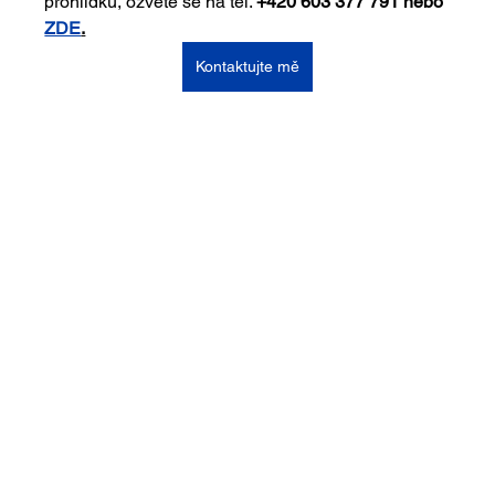
prohlídku, ozvěte se na tel. 
+420 603 377 791 nebo 
ZDE
.
Kontaktujte mě