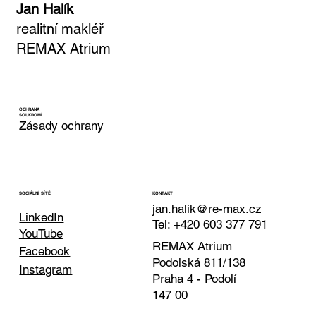
Jan Halík
realitní makléř
REMAX Atrium
OCHRANA
SOUKROMÍ
Zásady ochrany
KONTAKT
SOCIÁLNÍ SÍTĚ
jan.halik@re-max.cz
LinkedIn
Tel: +420 603 377 791
YouTube
REMAX Atrium
Facebook
Podolská 811/138
Instagram
Praha 4 - Podolí
147 00