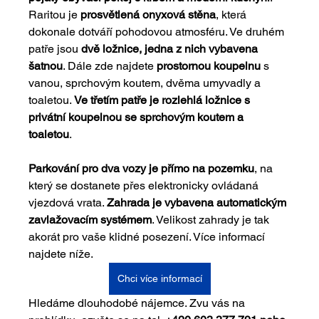
Raritou je 
prosvětlená onyxová stěna
, která 
dokonale dotváří pohodovou atmosféru. Ve druhém 
patře jsou 
dvě ložnice, jedna z nich vybavena 
šatnou
. Dále zde najdete 
prostornou koupelnu
 s 
vanou, sprchovým koutem, dvěma umyvadly a 
toaletou. 
Ve třetím patře je rozlehlá ložnice s 
privátní koupelnou se sprchovým koutem a 
toaletou
. 
Parkování pro dva vozy je přímo na pozemku
, na 
který se dostanete přes elektronicky ovládaná 
vjezdová vrata. 
Zahrada je vybavena automatickým 
zavlažovacím systémem
. Velikost zahrady je tak 
akorát pro vaše klidné posezení. Více informací 
najdete níže. 
Chci více informací
Hledáme dlouhodobé nájemce. Zvu vás na 