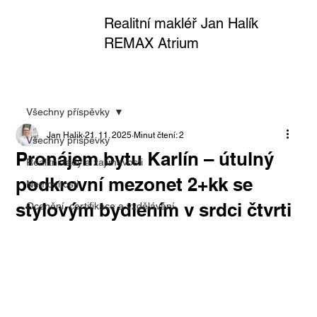
Realitní makléř Jan Halík
REMAX Atrium
Všechny příspěvky
Jan Halik
21. 11. 2025
Minut čtení: 2
Všechny příspěvky
Pronájem bytu Karlín – útulný
Realitní rady a zajímavosti
podkrovní mezonet 2+kk se
Nemovitosti
stylovým bydlením v srdci čtvrti
Ocenění, certifikace a vzdělávání