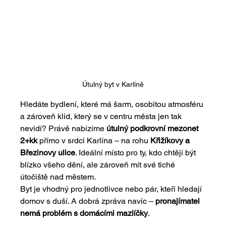
Útulný byt v Karlíně
Hledáte bydlení, které má šarm, osobitou atmosféru 
a zároveň klid, který se v centru města jen tak 
nevidí? Právě nabízíme 
útulný podkrovní mezonet 
2+kk
 přímo v srdci Karlína – na rohu 
Křižíkovy a 
Březinovy ulice
. Ideální místo pro ty, kdo chtějí být 
blízko všeho dění, ale zároveň mít své tiché 
útočiště nad městem.
Byt je vhodný pro jednotlivce nebo pár, kteří hledají 
domov s duší. A dobrá zpráva navíc – 
pronajímatel 
nemá problém s domácími mazlíčky
. 