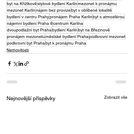
byt na Křižíkově
stylové bydlení Karlín
mezonet k pronájmu
mezonet Karlín
nájem bez provize
byt v oblíbené lokalitě
bydlení v centru Prahy
pronájem Praha Karlín
byt s atmosférou
nájemní bydlení Praha 8
centrum Karlína
dvoupodlažní byt Praha
bydlení Karlín
byt na Březinově
pronájem mezonetu
městské bydlení Praha
podkrovní mezonet
podkrovní byt Praha
byt k pronájmu Praha
Nemovitosti
Zobrazit vše
Nejnovější příspěvky