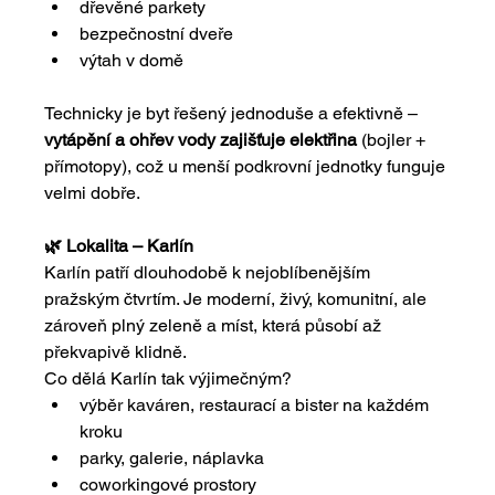
dřevěné parkety
bezpečnostní dveře
výtah v domě
Technicky je byt řešený jednoduše a efektivně – 
vytápění a ohřev vody zajišťuje elektřina
 (bojler + 
přímotopy), což u menší podkrovní jednotky funguje 
velmi dobře.
🌿 Lokalita – Karlín
Karlín patří dlouhodobě k nejoblíbenějším 
pražským čtvrtím. Je moderní, živý, komunitní, ale 
zároveň plný zeleně a míst, která působí až 
překvapivě klidně.
Co dělá Karlín tak výjimečným?
výběr kaváren, restaurací a bister na každém 
kroku 
parky, galerie, náplavka
coworkingové prostory