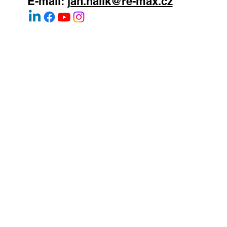
E-mail:
jan.halik@re-max.cz