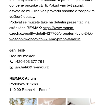
oblíbené pražské čtvrti. Pokud vás byt zaujal, 
ozvěte se mi – rád vás provedu osobně a zodpovím 
veškeré dotazy. 
Podívat se můžete také na detailní prezentaci na 
stránkách RE/MAX: 
https://www.remax-
czech.cz/reality/detail/427700/pronajem-bytu-2-kk-
v-osobnim-vlastnictvi-70-m2-praha-8-karlin
Jan Halík
Realitní makléř
📞 +420 603 377 791
✉️ 
jan.halik@re-max.cz
RE/MAX Atrium
Podolská 811/138
140 00 Praha 4 – Podolí