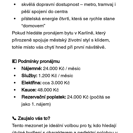
skvělá dopravní dostupnost – metro, tramvaj i 
pěší spojení do centra
přátelská energie čtvrti, která se rychle stane 
“domovem”
Pokud hledáte pronájem bytu v Karlíně, který 
přirozeně spojuje městský životní styl s klidem, 
tohle místo vás chytí hned při první návštěvě.
💶 Podmínky pronájmu
Nájemné:
 24.000 Kč / měsíc
Služby:
 1.200 Kč / měsíc
Elektřina:
 cca 3.000 Kč
Kauce:
 48.000 Kč
Rezervační poplatek:
 24.000 Kč (počítá se 
jako 1. nájem)
📞 Zaujalo vás to?
Tento mezonet je ideální volbou pro ty, kdo hledají 
útulné bydlení s charakterem a perfektní polohou v 