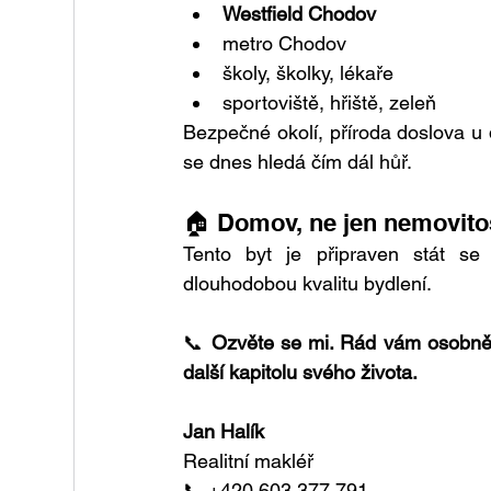
Westfield Chodov
metro Chodov
školy, školky, lékaře
sportoviště, hřiště, zeleň
Bezpečné okolí, příroda doslova u 
se dnes hledá čím dál hůř.
🏠 Domov, ne jen nemovito
Tento byt je připraven stát se 
dlouhodobou kvalitu bydlení.
📞 
Ozvěte se mi. Rád vám osobně u
další kapitolu svého života.
Jan Halík
Realitní makléř
📞 +420 603 377 791