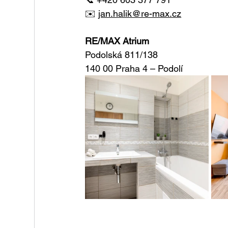
✉️ 
jan.halik@re-max.cz
RE/MAX Atrium
Podolská 811/138
140 00 Praha 4 – Podolí