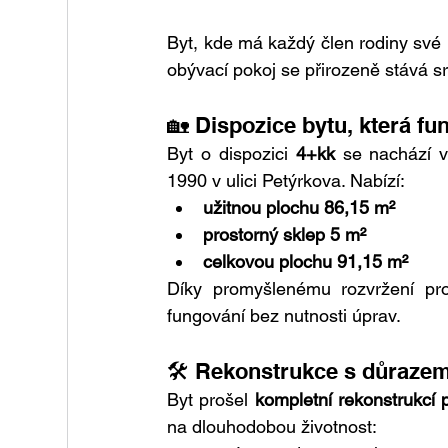
Byt, kde má každý člen rodiny své m
obývací pokoj se přirozeně stává 
🏡 Dispozice bytu, která fu
Byt o dispozici 
4+kk
 se nachází 
1990 v ulici Petýrkova. Nabízí:
užitnou plochu 86,15 m²
prostorný sklep 5 m²
celkovou plochu 91,15 m²
Díky promyšlenému rozvržení pros
fungování bez nutnosti úprav.
🛠️ Rekonstrukce s důrazem
Byt prošel 
kompletní rekonstrukcí p
na dlouhodobou životnost: