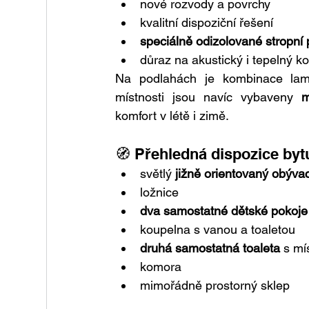
nové rozvody a povrchy
kvalitní dispoziční řešení
speciálně odizolované stropní
důraz na akustický i tepelný k
Na podlahách je kombinace lamin
místnosti jsou navíc vybaveny 
m
komfort v létě i zimě.
🧭 Přehledná dispozice byt
světlý 
jižně orientovaný obýv
ložnice
dva samostatné dětské pokoje
koupelna s vanou a toaletou
druhá samostatná toaleta
 s mí
komora
mimořádně prostorný sklep