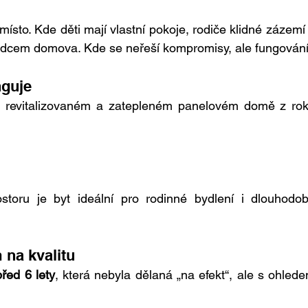
ísto. Kde děti mají vlastní pokoje, rodiče klidné zázemí 
srdcem domova. Kde se neřeší kompromisy, ale fungování
nguje
v revitalizovaném a zatepleném panelovém domě z rok
toru je byt ideální pro rodinné bydlení i dlouhodob
 na kvalitu
řed 6 lety
, která nebyla dělaná „na efekt“, ale s ohlede