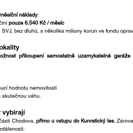
 měsíční náklady
:
iní 
pouze 6.540 Kč / měsíc
SVJ, bez dluhů, s několika miliony korun ve fondu oprav
okality
možnost přikoupení samostatně uzamykatelné garáže
 
oucí hodnotu nemovitosti
á skutečnou váhu.
 vybírají
 části Chodova, 
přímo u vstupu do Kunratický les
. Zárove
dálenosti: