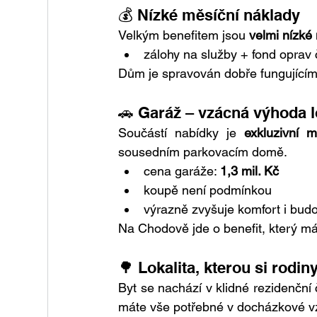
💰 Nízké měsíční náklady
Velkým benefitem jsou 
velmi nízké
zálohy na služby + fond oprav č
Dům je spravován dobře fungujícím 
🚗 Garáž – vzácná výhoda l
Součástí nabídky je 
exkluzivní 
sousedním parkovacím domě.
cena garáže: 
1,3 mil. Kč
koupě není podmínkou
výrazně zvyšuje komfort i bud
Na Chodově jde o benefit, který m
🌳 Lokalita, kterou si rodiny
Byt se nachází v klidné rezidenční
máte vše potřebné v docházkové vz