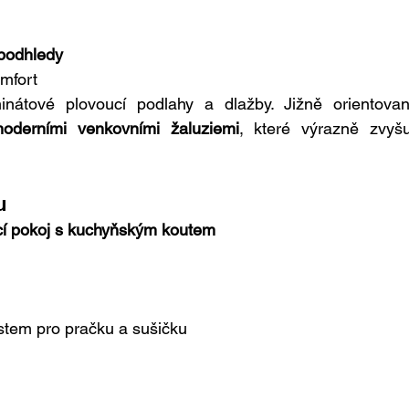
 podhledy
omfort
átové plovoucí podlahy a dlažby. Jižně orientovan
oderními venkovními žaluziemi
, které výrazně zvyšuj
u
ací pokoj s kuchyňským koutem
stem pro pračku a sušičku