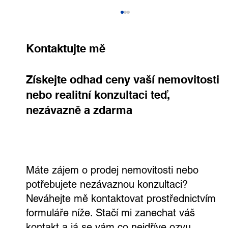
Kontaktujte mě
Získejte odhad ceny vaší nemovitosti
nebo realitní konzultaci teď,
nezávazně a zdarma
Výjimečná vila v Dejvicích s velkým
pozemkem a širokými možnostmi
využití
Máte zájem o prodej nemovitosti nebo
potřebujete nezávaznou konzultaci?
Neváhejte mě kontaktovat prostřednictvím
formuláře níže. Stačí mi zanechat váš
kontakt a já se vám co nejdříve ozvu.