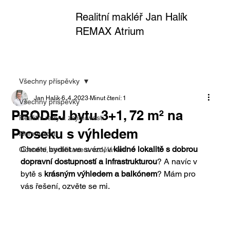
Realitní makléř Jan Halík
REMAX Atrium
Všechny příspěvky
Jan Halik
6. 4. 2023
Minut čtení: 1
Všechny příspěvky
PRODEJ bytu 3+1, 72 m² na
Realitní rady a zajímavosti
Proseku s výhledem
Nemovitosti
Chcete bydlet ve svém, v 
klidné lokalitě s dobrou 
Ocenění, certifikace a vzdělávání
dopravní dostupností a infrastrukturou
? A navíc v 
bytě s
 krásným výhledem a balkónem
? Mám pro 
vás řešení, ozvěte se mi.