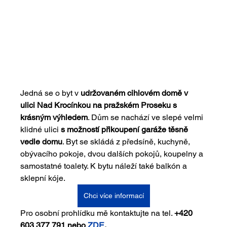
Jedná se o byt v 
udržovaném cihlovém domě v 
ulici Nad Krocínkou na pražském Proseku s 
krásným výhledem
. Dům se nachází ve slepé velmi 
klidné ulici 
s možností přikoupení garáže těsně 
vedle domu
. Byt se skládá z předsíně, kuchyně, 
obývacího pokoje, dvou dalších pokojů, koupelny a 
samostatné toalety. K bytu náleží také balkón a 
sklepní kóje. 
Chci více informací
Pro osobní prohlídku mě kontaktujte na tel. 
+420 
603 377 791 nebo 
ZDE
.