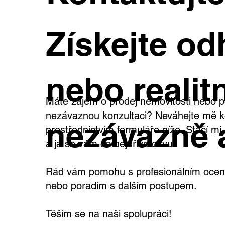
Výjimečná vila v Dejvicích s
Rod
Získejte od
velkým pozemkem a
kaž
širokými možnostmi využití
teb
vla
nebo realitn
Máte zájem o prodej nemovitosti nebo p
nezávaznou konzultaci? Neváhejte mě k
nezávazně 
prostřednictvím formuláře níže. Stačí m
a já se vám co nejdříve ozvu.
Rád vám pomohu s profesionálním oceně
nebo poradím s dalším postupem.
Těším se na naši spolupráci!