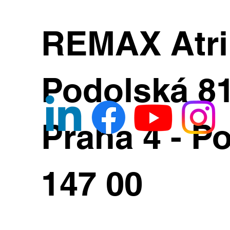
REMAX Atr
Podolská 8
Praha 4 - Po
147 00