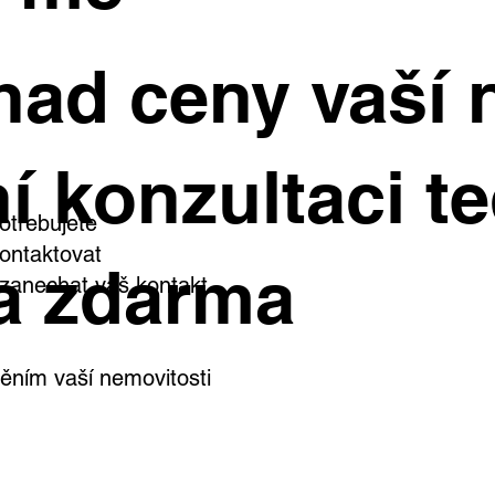
inný dům, kde si užijete
Starší byty dál zd
had ceny vaší 
rostou ceny nejry
dý den. Ve Všetatech na
e čeká zahrada, bazén i
stní wellness
í konzultaci te
otřebujete
ontaktovat
a zdarma
i zanechat váš kontakt
ním vaší nemovitosti