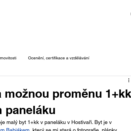
movitosti
Ocenění, certifikace a vzdělávání
na možnou proměnu 1+k
m paneláku
e malý byt 1+kk v paneláku v Hostivaři. Byt je v 
m Babiákem
, který se mi stará o fotografie, plánky, 