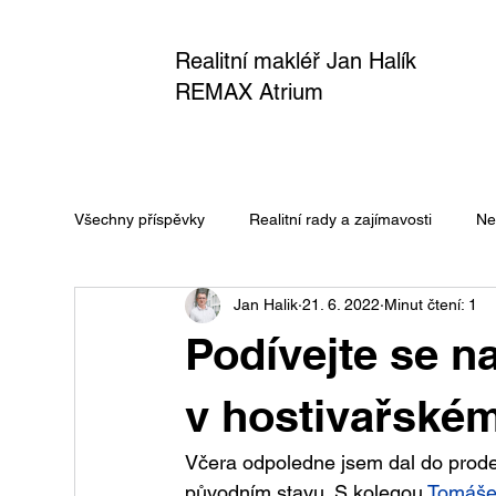
Realitní makléř Jan Halík
REMAX Atrium
Všechny příspěvky
Realitní rady a zajímavosti
Ne
Jan Halik
21. 6. 2022
Minut čtení: 1
Podívejte se 
v hostivařské
Včera odpoledne jsem dal do prodej
původním stavu. S kolegou 
Tomáše