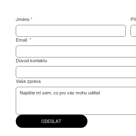
Jméno
*
Př
Email
*
Důvod kontaktu
Vaše zpráva
ODESLAT