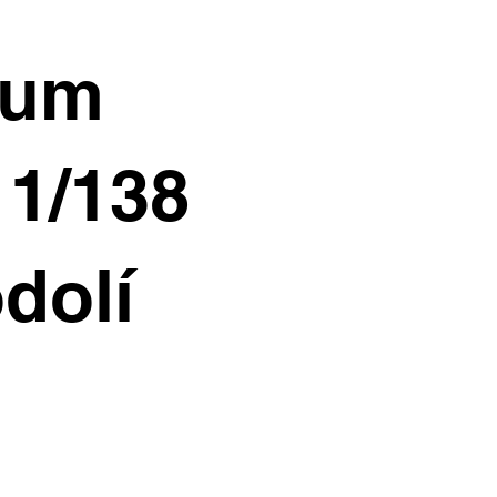
ium
11/138
dolí