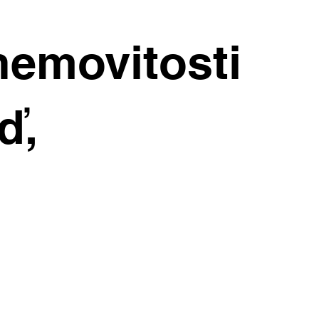
ražují. Kde
nemovitosti
chleji?
ď,