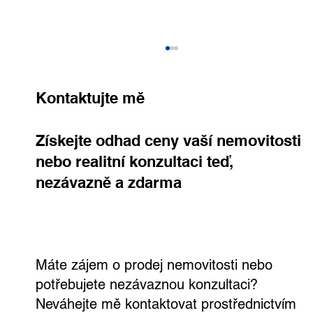
Kontaktujte mě
Získejte odhad ceny vaší nemovitosti
nebo realitní konzultaci teď,
nezávazně a zdarma
Rodinný dům, kde si užijete každý den.
Ve Všetatech na tebe čeká zahrada,
bazén i vlastní wellness
Máte zájem o prodej nemovitosti nebo
potřebujete nezávaznou konzultaci?
Neváhejte mě kontaktovat prostřednictvím