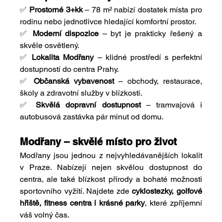
✅ 
Prostorné 3+kk
 – 78 m² nabízí dostatek místa pro 
rodinu nebo jednotlivce hledající komfortní prostor.
✅ 
Moderní dispozice
 – byt je prakticky řešený a 
skvěle osvětlený.
✅ 
Lokalita Modřany
 – klidné prostředí s perfektní 
dostupností do centra Prahy.
✅ 
Občanská vybavenost
 – obchody, restaurace, 
školy a zdravotní služby v blízkosti.
✅ 
Skvělá dopravní dostupnost
 – tramvajová i 
autobusová zastávka pár minut od domu.
Modřany – skvělé místo pro život
Modřany jsou jednou z nejvyhledávanějších lokalit 
v Praze. Nabízejí nejen skvělou dostupnost do 
centra, ale také blízkost přírody a bohaté možnosti 
sportovního vyžití. Najdete zde 
cyklostezky, golfové 
hřiště, fitness centra i krásné parky
, které zpříjemní 
váš volný čas.