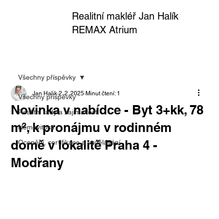
Realitní makléř Jan Halík
REMAX Atrium
Všechny příspěvky
Jan Halik
2. 2. 2025
Minut čtení: 1
Všechny příspěvky
Novinka v nabídce - Byt 3+kk, 78
Realitní rady a zajímavosti
m², k pronájmu v rodinném
Nemovitosti
domě v lokalitě Praha 4 -
Ocenění, certifikace a vzdělávání
Modřany