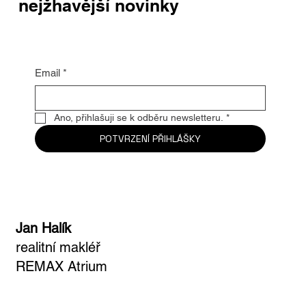
nejžhavější novinky
Email
*
Ano, přihlašuji se k odběru newsletteru.
*
POTVRZENÍ PŘIHLÁŠKY
Jan Halík
realitní makléř
REMAX Atrium