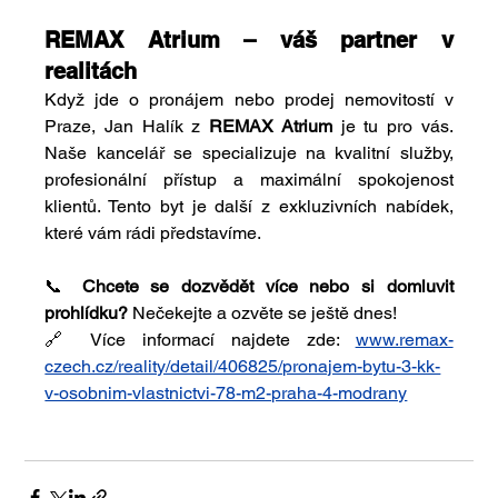
REMAX Atrium – váš partner v 
realitách
Když jde o pronájem nebo prodej nemovitostí v 
Praze, Jan Halík z 
REMAX Atrium
 je tu pro vás. 
Naše kancelář se specializuje na kvalitní služby, 
profesionální přístup a maximální spokojenost 
klientů. Tento byt je další z exkluzivních nabídek, 
které vám rádi představíme.
📞 
Chcete se dozvědět více nebo si domluvit 
prohlídku?
 Nečekejte a ozvěte se ještě dnes!
🔗 Více informací najdete zde: 
www.remax-
czech.cz/reality/detail/406825/pronajem-bytu-3-kk-
v-osobnim-vlastnictvi-78-m2-praha-4-modrany