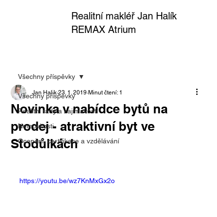
Realitní makléř Jan Halík
REMAX Atrium
Všechny příspěvky
Jan Halik
23. 1. 2019
Minut čtení: 1
Všechny příspěvky
Novinka v nabídce bytů na
Realitní rady a zajímavosti
prodej - atraktivní byt ve
Nemovitosti
Stodůlkách
Ocenění, certifikace a vzdělávání
https://youtu.be/wz7KnMxGx2o