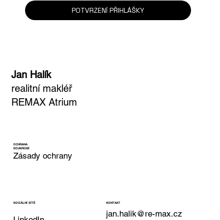
POTVRZENÍ PŘIHLÁŠKY
Jan Halík
realitní makléř
REMAX Atrium
OCHRANA
SOUKROMÍ
Zásady ochrany
KONTAKT
SOCIÁLNÍ SÍTĚ
jan.halik@re-max.cz
LinkedIn