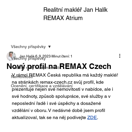
Realitní makléř Jan Halík
REMAX Atrium
Všechny příspěvky
Jan Halik
6. 9. 2023
Minut čtení: 1
Všechny příspěvky
Nový profil na REMAX Czech
Realitní rady a zajímavosti
V rámci REMAX Česká republika má každý makléř 
Nemovitosti
na stránkách remax-czech.cz svůj profil, kde 
Ocenění, certifikace a vzdělávání
prezentuje nejen své nemovitosti v nabídce, ale i 
své hodnoty, způsob spolupráce, své služby a v 
neposlední řadě i své úspěchy a dosažené 
vzdělání v oboru. V nedávné době jsem profil 
aktualizoval, tak se na něj podívejte 
ZDE
. 