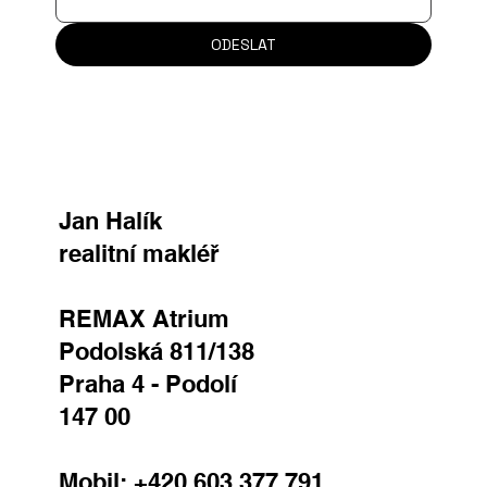
ODESLAT
Jan Halík
realitní makléř
REMAX Atrium
Podolská 811/138
Praha 4 - Podolí
147 00
Mobil:
+420 603 377 791