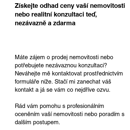
Získejte odhad ceny vaší nemovitosti
nebo realitní konzultaci teď,
nezávazně a zdarma
Rodinný dům, kde si užijete každý den.
Ve Všetatech na tebe čeká zahrada,
bazén i vlastní wellness
Máte zájem o prodej nemovitosti nebo
potřebujete nezávaznou konzultaci?
Neváhejte mě kontaktovat prostřednictvím
formuláře níže. Stačí mi zanechat váš
kontakt a já se vám co nejdříve ozvu.
Rád vám pomohu s profesionálním
oceněním vaší nemovitosti nebo poradím s
dalším postupem.