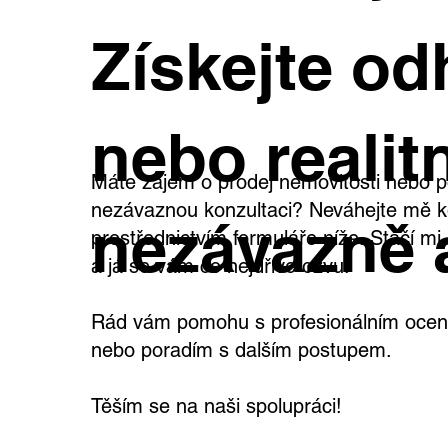
Výjimečná vila v Dejvicích s
Rod
Získejte od
velkým pozemkem a
kaž
širokými možnostmi využití
teb
vla
nebo realitn
Máte zájem o prodej nemovitosti nebo p
nezávaznou konzultaci? Neváhejte mě k
nezávazně 
prostřednictvím formuláře níže. Stačí m
a já se vám co nejdříve ozvu.
Rád vám pomohu s profesionálním oceně
nebo poradím s dalším postupem.
Těším se na naši spolupráci!