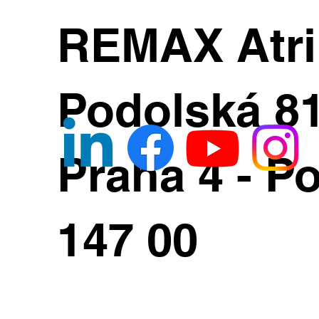
REMAX Atr
Podolská 8
Praha 4 - Po
147 00