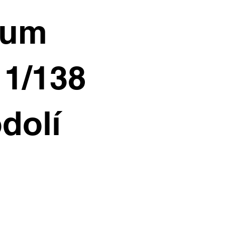
ium
11/138
dolí