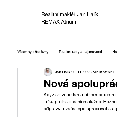
Realitní makléř Jan Halík
REMAX Atrium
Všechny příspěvky
Realitní rady a zajímavosti
Ne
Jan Halik
29. 11. 2023
Minut čtení: 1
Nová spoluprác
Když se věci daří a objem práce roste
laťku profesionálních služeb. Rozh
přípravy a začal spolupracovat s a