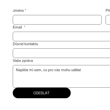
Jméno
*
Př
Email
*
Důvod kontaktu
Vaše zpráva
ODESLAT