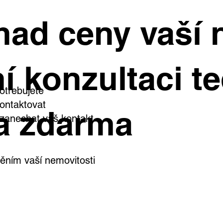
inný dům, kde si užijete
Starší byty dál zd
had ceny vaší 
rostou ceny nejry
dý den. Ve Všetatech na
e čeká zahrada, bazén i
stní wellness
í konzultaci te
otřebujete
ontaktovat
a zdarma
i zanechat váš kontakt
ním vaší nemovitosti