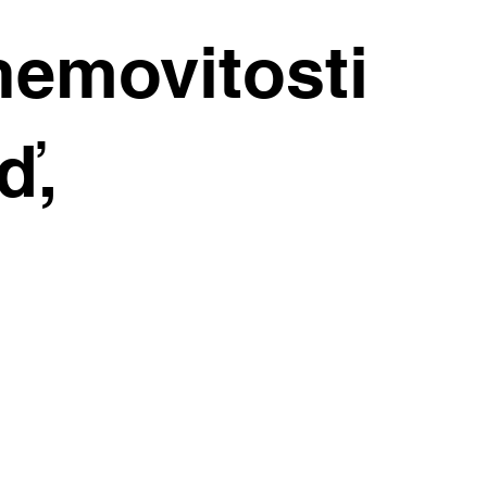
ražují. Kde
nemovitosti
chleji?
ď,