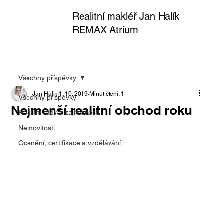
Realitní makléř Jan Halík
REMAX Atrium
Všechny příspěvky
Jan Halik
1. 10. 2019
Minut čtení: 1
Všechny příspěvky
Nejmenší realitní obchod roku
Realitní rady a zajímavosti
Nemovitosti
Ocenění, certifikace a vzdělávání