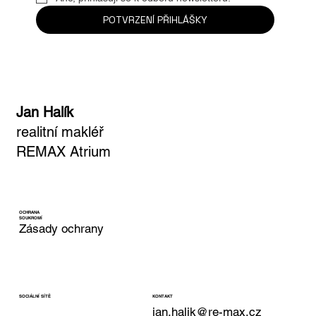
POTVRZENÍ PŘIHLÁŠKY
Jan Halík
realitní makléř
REMAX Atrium
OCHRANA
SOUKROMÍ
Zásady ochrany
KONTAKT
SOCIÁLNÍ SÍTĚ
jan.halik@re-max.cz