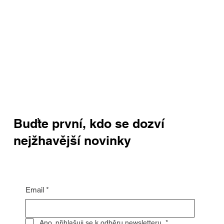
Buďte první, kdo se dozví
nejžhavější novinky
Email
*
Ano, přihlašuji se k odběru newsletteru.
*