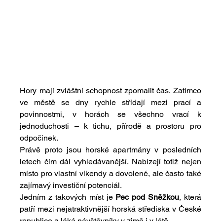
Hory mají zvláštní schopnost zpomalit čas. Zatímco 
ve městě se dny rychle střídají mezi prací a 
povinnostmi, v horách se všechno vrací k 
jednoduchosti – k tichu, přírodě a prostoru pro 
odpočinek.
Právě proto jsou horské apartmány v posledních 
letech čím dál vyhledávanější. Nabízejí totiž nejen 
místo pro vlastní víkendy a dovolené, ale často také 
zajímavý investiční potenciál.
Jedním z takových míst je 
Pec pod Sněžkou
, která 
patří mezi nejatraktivnější horská střediska v České 
republice a láká návštěvníky v zimě i v létě.