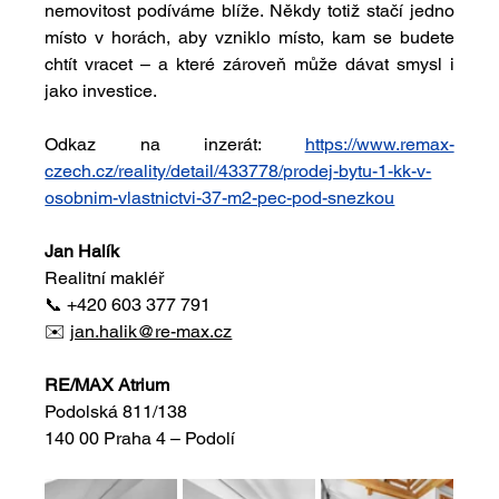
nemovitost podíváme blíže. Někdy totiž stačí jedno 
místo v horách, aby vzniklo místo, kam se budete 
chtít vracet – a které zároveň může dávat smysl i 
jako investice.
Odkaz na inzerát: 
https://www.remax-
czech.cz/reality/detail/433778/prodej-bytu-1-kk-v-
osobnim-vlastnictvi-37-m2-pec-pod-snezkou
Jan Halík
Realitní makléř
📞 +420 603 377 791
✉️ 
jan.halik@re-max.cz
RE/MAX Atrium
Podolská 811/138
140 00 Praha 4 – Podolí