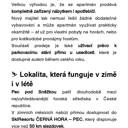
Velkou výhodou je, že se apartmán prodává 
kompletně zařízený nábytkem i spotřebiči
.
Nový majitel tak nemusí řešit žádné dodatečné 
vybavování a může apartmán využívat prakticky 
okamžitě – ať už pro vlastní pobyty na horách, nebo 
pro krátkodobé pronájmy hostům.
Součástí prodeje je také 
užívací právo k 
parkovacímu stání přímo u usedlosti
, které je 
dostupné autem během celého roku.
⛷️ Lokalita, která funguje v zimě 
i v létě
Pec pod Sněžkou
 patří dlouhodobě mezi 
nejvyhledávanější horská střediska v České 
republice.
V zimních měsících nabízí přímou dostupnost do 
SkiResortu ČERNÁ HORA – PEC
, který disponuje 
více než 
50 km sjezdovek
.