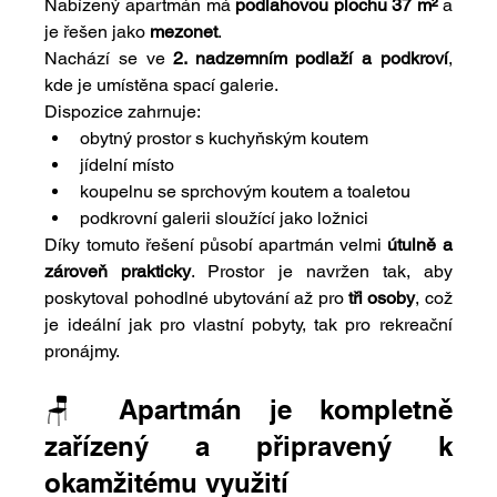
Nabízený apartmán má 
podlahovou plochu 37 m²
 a 
je řešen jako 
mezonet
.
Nachází se ve 
2. nadzemním podlaží a podkroví
, 
kde je umístěna spací galerie.
Dispozice zahrnuje:
obytný prostor s kuchyňským koutem
jídelní místo
koupelnu se sprchovým koutem a toaletou
podkrovní galerii sloužící jako ložnici
Díky tomuto řešení působí apartmán velmi 
útulně a 
zároveň prakticky
. Prostor je navržen tak, aby 
poskytoval pohodlné ubytování až pro 
tři osoby
, což 
je ideální jak pro vlastní pobyty, tak pro rekreační 
pronájmy.
🪑 Apartmán je kompletně 
zařízený a připravený k 
okamžitému využití