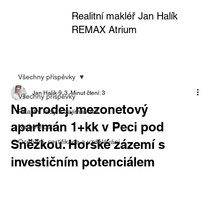
Realitní makléř Jan Halík
REMAX Atrium
Všechny příspěvky
Jan Halik
9. 3.
Minut čtení: 3
Všechny příspěvky
Na prodej: mezonetový
Realitní rady a zajímavosti
apartmán 1+kk v Peci pod
Nemovitosti
Sněžkou. Horské zázemí s
Ocenění, certifikace a vzdělávání
investičním potenciálem