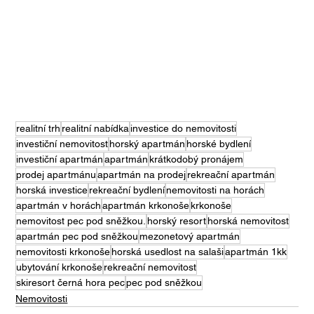
realitní trh
realitní nabídka
investice do nemovitosti
investiční nemovitost
horský apartmán
horské bydlení
investiční apartmán
apartmán
krátkodobý pronájem
prodej apartmánu
apartmán na prodej
rekreační apartmán
horská investice
rekreační bydlení
nemovitosti na horách
apartmán v horách
apartmán krkonoše
krkonoše
nemovitost pec pod sněžkou.
horský resort
horská nemovitost
apartmán pec pod sněžkou
mezonetový apartmán
nemovitosti krkonoše
horská usedlost na salaši
apartmán 1kk
ubytování krkonoše
rekreační nemovitost
skiresort černá hora pec
pec pod sněžkou
Nemovitosti