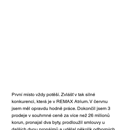
První místo vždy potěší. Zvlášť v tak silné 
konkurenci, která je v REMAX Atrium. V červnu 
jsem měl opravdu hodně práce. Dokončil jsem 3 
prodeje v souhrnné ceně za více než 26 milionů 
korun, pronajal dva byty, prodloužil smlouvy u 
dalších dvou pronájmů a udělal několik odborných 