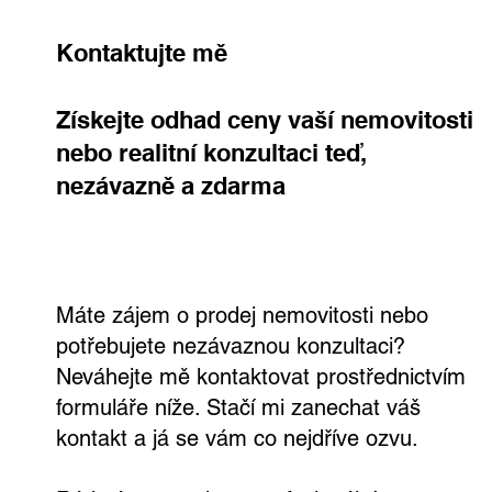
Kontaktujte mě
Získejte odhad ceny vaší nemovitosti
nebo realitní konzultaci teď,
nezávazně a zdarma
Rodinný dům, kde si užijete každý den.
Ve Všetatech na tebe čeká zahrada,
bazén i vlastní wellness
Máte zájem o prodej nemovitosti nebo
potřebujete nezávaznou konzultaci?
Neváhejte mě kontaktovat prostřednictvím
formuláře níže. Stačí mi zanechat váš
kontakt a já se vám co nejdříve ozvu.