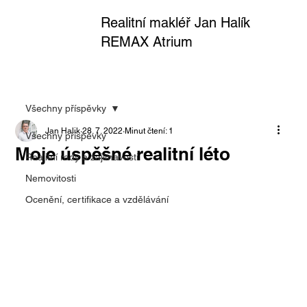
Realitní makléř Jan Halík
REMAX Atrium
Všechny příspěvky
Jan Halik
28. 7. 2022
Minut čtení: 1
Všechny příspěvky
Moje úspěšné realitní léto
Realitní rady a zajímavosti
Nemovitosti
Ocenění, certifikace a vzdělávání