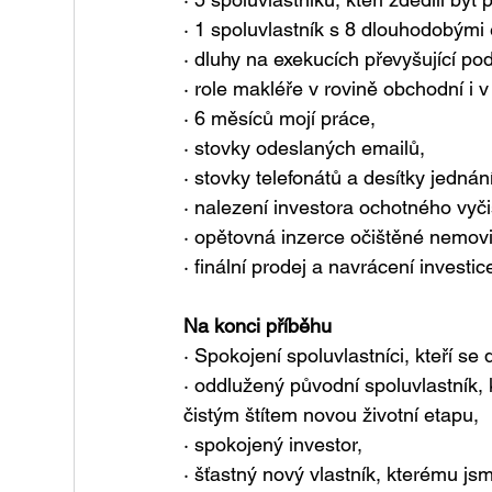
· 1 spoluvlastník s 8 dlouhodobými
· dluhy na exekucích převyšující po
· role makléře v rovině obchodní i v
· 6 měsíců mojí práce,
· stovky odeslaných emailů,
· stovky telefonátů a desítky jednán
· nalezení investora ochotného vyči
· opětovná inzerce očištěné nemovi
· finální prodej a navrácení investic
Na konci příběhu
· Spokojení spoluvlastníci, kteří se 
· oddlužený původní spoluvlastník, k
čistým štítem novou životní etapu,
· spokojený investor,
· šťastný nový vlastník, kterému js