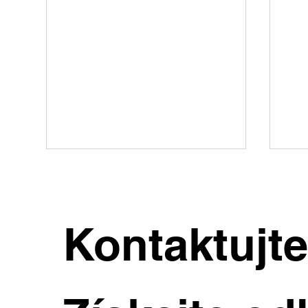
Kontaktujt
Výjimečná vila v Dejvicích s
Rod
velkým pozemkem a
kaž