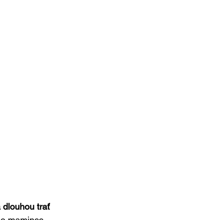
 dlouhou trať
t po mamince,