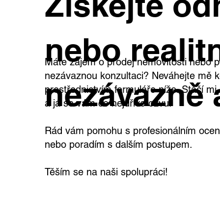
Získejte od
širokými možnostmi využití
teb
vla
nebo realitn
Máte zájem o prodej nemovitosti nebo p
nezávaznou konzultaci? Neváhejte mě k
nezávazně 
prostřednictvím formuláře níže. Stačí m
a já se vám co nejdříve ozvu.
Rád vám pomohu s profesionálním oceně
nebo poradím s dalším postupem.
Těším se na naši spolupráci!