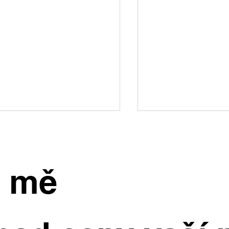
e mě
inný dům, kde si užijete
Starší byty dál zd
rostou ceny nejry
dý den. Ve Všetatech na