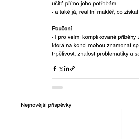
ušité přímo jeho potřebám
· a také já, realitní makléř, co zís
Poučení
· I pro velmi komplikované příběhy 
která na konci mohou znamenat spo
trpělivost, znalost problematiky a 
Nejnovější příspěvky