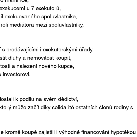
 exekucemi u 7 exekutorů,
díl exekuovaného spoluvlastníka,
 roli mediátora mezi spoluvlastníky,
í s prodávajícími i exekutorskými úřady,
stit dluhy a nemovitost koupit,
tosti a nalezení nového kupce,
e investorovi.
dostali k podílu na svém dědictví,
terý může začít díky solidaritě ostatních členů rodiny s 
me kromě koupě zajistili i výhodné financování hypotékou