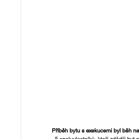
Příběh bytu s exekucemi byl běh na
· 5 spoluvlastníků, kteří zdědili by