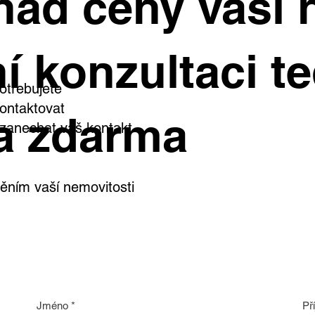
had ceny vaší 
e čeká zahrada, bazén i
stní wellness
í konzultaci te
otřebujete
ontaktovat
a zdarma
i zanechat váš kontakt
ním vaší nemovitosti
Jméno
*
Př