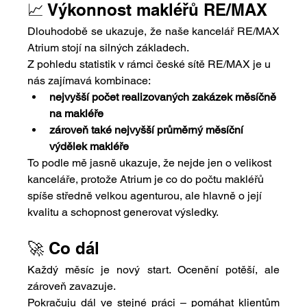
📈 Výkonnost makléřů RE/MAX
Dlouhodobě se ukazuje, že naše kancelář RE/MAX 
Atrium stojí na silných základech
.
Z pohledu statistik v rámci české sítě RE/MAX je u 
nás zajímavá kombinace:
nejvyšší počet realizovaných zakázek měsíčně 
na makléře
zároveň také nejvyšší průměrný měsíční 
výdělek makléře
To podle mě jasně ukazuje, že nejde jen o velikost 
kanceláře, protože Atrium je co do počtu makléřů 
spíše středně velkou agenturou, ale hlavně o její 
kvalitu a schopnost generovat výsledky.
🚀 Co dál
Každý měsíc je nový start. Ocenění potěší, ale 
zároveň zavazuje.
Pokračuju dál ve stejné práci – pomáhat klientům 