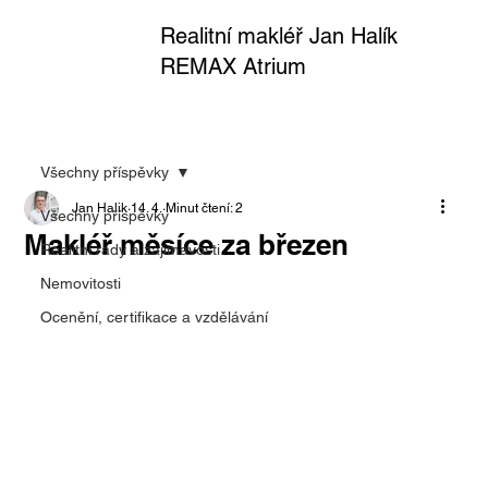
Realitní makléř Jan Halík
REMAX Atrium
Všechny příspěvky
Jan Halik
14. 4.
Minut čtení: 2
Všechny příspěvky
Makléř měsíce za březen
Realitní rady a zajímavosti
Nemovitosti
Ocenění, certifikace a vzdělávání