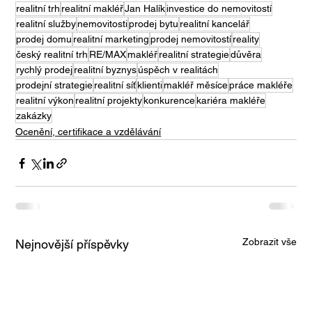
realitní trh
realitní makléř
Jan Halík
investice do nemovitostí
realitní služby
nemovitosti
prodej bytu
realitní kancelář
prodej domu
realitní marketing
prodej nemovitostí
reality
český realitní trh
RE/MAX
makléř
realitní strategie
důvěra
rychlý prodej
realitní byznys
úspěch v realitách
prodejní strategie
realitní síť
klienti
makléř měsíce
práce makléře
realitní výkon
realitní projekty
konkurence
kariéra makléře
zakázky
Ocenění, certifikace a vzdělávání
Zobrazit vše
Nejnovější příspěvky