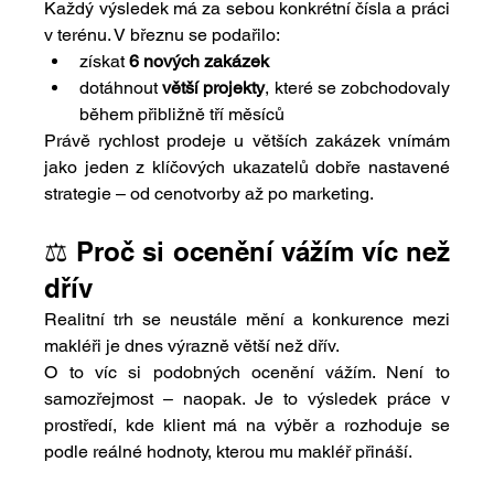
Každý výsledek má za sebou konkrétní čísla a práci 
v terénu. V březnu se podařilo:
získat 
6 nových zakázek
dotáhnout 
větší projekty
, které se zobchodovaly 
během přibližně tří měsíců
Právě rychlost prodeje u větších zakázek vnímám 
jako jeden z klíčových ukazatelů dobře nastavené 
strategie – od cenotvorby až po marketing.
⚖️ Proč si ocenění vážím víc než 
dřív
Realitní trh se neustále mění a konkurence mezi 
makléři je dnes výrazně větší než dřív.
O to víc si podobných ocenění vážím. Není to 
samozřejmost – naopak. Je to výsledek práce v 
prostředí, kde klient má na výběr a rozhoduje se 
podle reálné hodnoty, kterou mu makléř přináší.