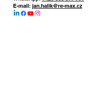
E-mail:
jan.halik@re-max.cz