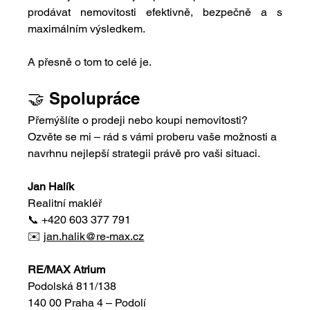
prodávat nemovitosti efektivně, bezpečně a s 
maximálním výsledkem.
A přesně o tom to celé je.
🤝 Spolupráce
Přemýšlíte o prodeji nebo koupi nemovitosti? 
Ozvěte se mi – rád s vámi proberu vaše možnosti a 
navrhnu nejlepší strategii právě pro vaši situaci.
Jan Halík
Realitní makléř
📞 +420 603 377 791
✉️ 
jan.halik@re-max.cz
RE/MAX Atrium
Podolská 811/138
140 00 Praha 4 – Podolí