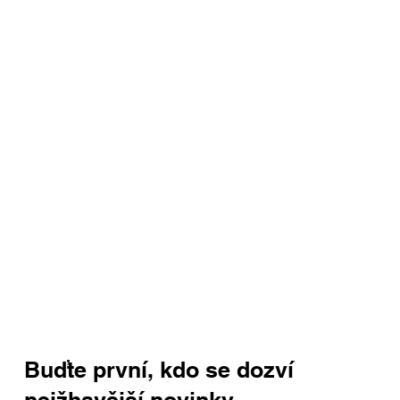
Buďte první, kdo se dozví
nejžhavější novinky