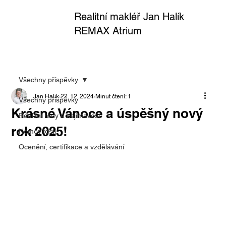
Realitní makléř Jan Halík
REMAX Atrium
Všechny příspěvky
Jan Halik
22. 12. 2024
Minut čtení: 1
Všechny příspěvky
Krásné Vánoce a úspěšný nový
Realitní rady a zajímavosti
rok 2025!
Nemovitosti
Ocenění, certifikace a vzdělávání