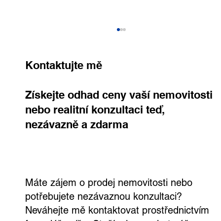
Kontaktujte mě
Získejte odhad ceny vaší nemovitosti
nebo realitní konzultaci teď,
nezávazně a zdarma
Rodinný dům, kde si užijete každý den.
Ve Všetatech na tebe čeká zahrada,
bazén i vlastní wellness
Máte zájem o prodej nemovitosti nebo
potřebujete nezávaznou konzultaci?
Neváhejte mě kontaktovat prostřednictvím