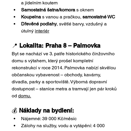
a jídelním koutem
Samostatná šatna/komora
 s oknem
Koupelna
 s vanou a pračkou, 
samostatné WC
Dřevěné podlahy
, světlé barvy, vzdušný a 
útulný 
interiér
📍 
Lokalita: Praha 8 – Palmovka
Byt se nachází ve 3. patře historického činžovního 
domu s výtahem, který prošel kompletní 
rekonstrukcí v roce 2014. Palmovka nabízí skvělou 
občanskou vybavenost – obchody, kavárny, 
divadla, parky a sportoviště. Výborná dopravní 
dostupnost – stanice metra a tramvají jen pár kroků 
od 
domu.
💰 
Náklady na bydlení:
Nájemné: 39 000 Kč/měsíc
Zálohy na služby, vodu a vytápění: 4 000 