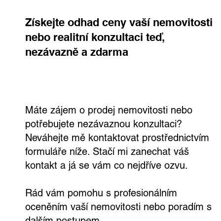
Získejte odhad ceny vaší nemovitosti
nebo realitní konzultaci teď,
nezávazně a zdarma
Rodinný dům, kde si užijete každý den.
Ve Všetatech na tebe čeká zahrada,
bazén i vlastní wellness
Máte zájem o prodej nemovitosti nebo
potřebujete nezávaznou konzultaci?
Neváhejte mě kontaktovat prostřednictvím
formuláře níže. Stačí mi zanechat váš
kontakt a já se vám co nejdříve ozvu.
Rád vám pomohu s profesionálním
oceněním vaší nemovitosti nebo poradím s
dalším postupem.