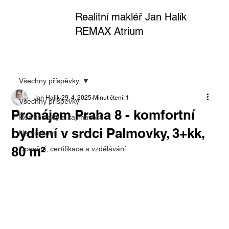
Realitní makléř Jan Halík
REMAX Atrium
Všechny příspěvky
Jan Halik
29. 4. 2025
Minut čtení: 1
Všechny příspěvky
Pronájem Praha 8 - komfortní
Realitní rady a zajímavosti
bydlení v srdci Palmovky, 3+kk,
Nemovitosti
80 m²
Ocenění, certifikace a vzdělávání