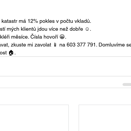
 katastr má 12% pokles v počtu vkladů.
stí mých klientů jdou více než dobře ☺.
kléři měsíce. Čísla hovoří 😀.
ávat, zkuste mi zavolat 📱 na 603 377 791. Domluvíme se
ost 🏠.