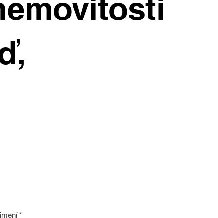
nemovitosti
ď,
íjmení
*