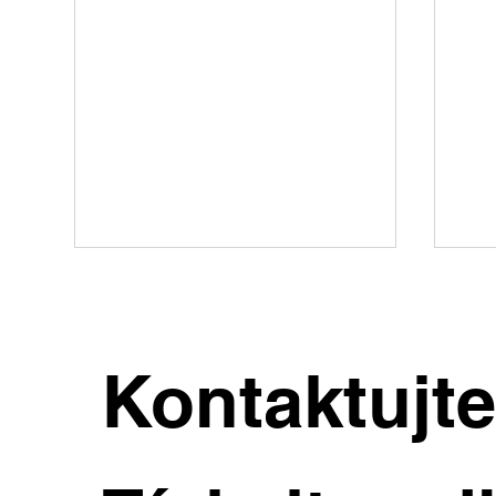
Kontaktujt
Výjimečná vila v Dejvicích s
Rod
velkým pozemkem a
kaž