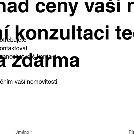
had ceny vaší 
e čeká zahrada, bazén i
stní wellness
í konzultaci te
otřebujete
ontaktovat
a zdarma
i zanechat váš kontakt
ním vaší nemovitosti
Jméno
*
Př