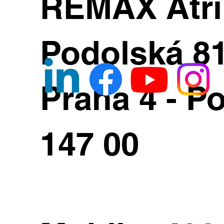
REMAX Atr
Podolská 8
Praha 4 - Po
147 00