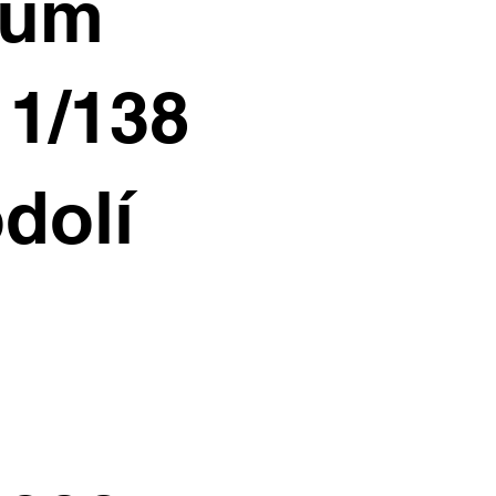
ium
11/138
dolí