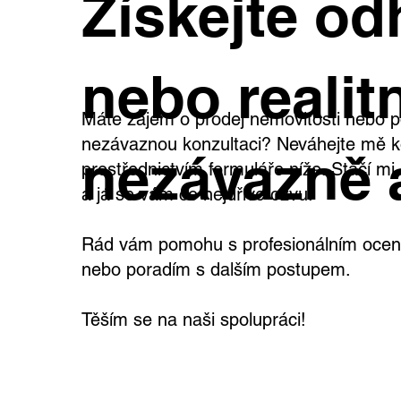
Získejte od
širokými možnostmi využití
teb
vla
nebo realitn
Máte zájem o prodej nemovitosti nebo p
nezávaznou konzultaci? Neváhejte mě k
nezávazně 
prostřednictvím formuláře níže. Stačí m
a já se vám co nejdříve ozvu.
Rád vám pomohu s profesionálním oceně
nebo poradím s dalším postupem.
Těším se na naši spolupráci!