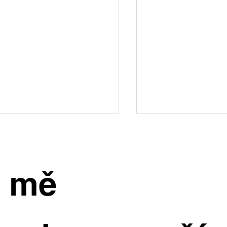
e mě
inný dům, kde si užijete
Starší byty dál zd
rostou ceny nejry
dý den. Ve Všetatech na