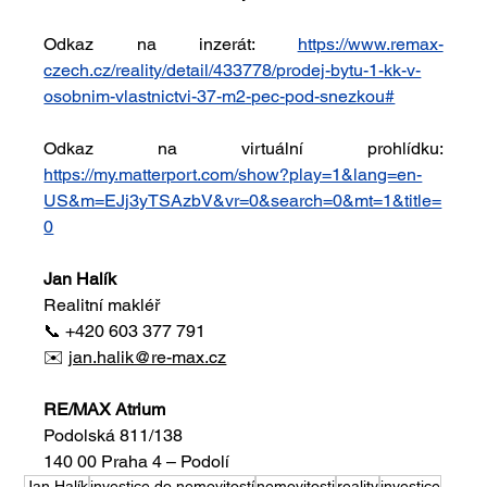
Odkaz na inzerát: 
https://www.remax-
czech.cz/reality/detail/433778/prodej-bytu-1-kk-v-
osobnim-vlastnictvi-37-m2-pec-pod-snezkou#
Odkaz na virtuální prohlídku: 
https://my.matterport.com/show?play=1&lang=en-
US&m=EJj3yTSAzbV&vr=0&search=0&mt=1&title=
0
Jan Halík
Realitní makléř
📞 +420 603 377 791
✉️ 
jan.halik@re-max.cz
RE/MAX Atrium
Podolská 811/138
140 00 Praha 4 – Podolí
Jan Halík
investice do nemovitostí
nemovitosti
reality
investice