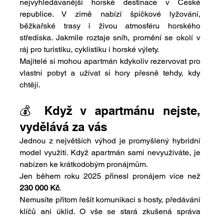
nejvyhledávanější horské destinace v České 
republice. V zimě nabízí špičkové lyžování, 
běžkařské trasy i živou atmosféru horského 
střediska. Jakmile roztaje sníh, promění se okolí v 
ráj pro turistiku, cyklistiku i horské výlety.
Majitelé si mohou apartmán kdykoliv rezervovat pro 
vlastní pobyt a užívat si hory přesně tehdy, kdy 
chtějí.
💰 Když v apartmánu nejste, 
vydělává za vás
Jednou z největších výhod je promyšlený hybridní 
model využití. Když apartmán sami nevyužíváte, je 
nabízen ke krátkodobým pronájmům.
Jen během roku 2025 přinesl pronájem více než 
230 000 Kč
.
Nemusíte přitom řešit komunikaci s hosty, předávání 
klíčů ani úklid. O vše se stará zkušená správa 