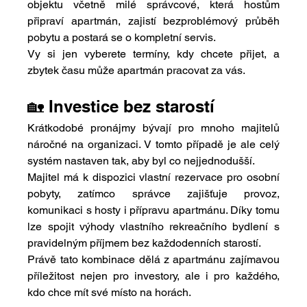
objektu včetně milé správcové, která hostům 
připraví apartmán, zajistí bezproblémový průběh 
pobytu a postará se o kompletní servis.
Vy si jen vyberete termíny, kdy chcete přijet, a 
zbytek času může apartmán pracovat za vás.
🏡 Investice bez starostí
Krátkodobé pronájmy bývají pro mnoho majitelů 
náročné na organizaci. V tomto případě je ale celý 
systém nastaven tak, aby byl co nejjednodušší.
Majitel má k dispozici vlastní rezervace pro osobní 
pobyty, zatímco správce zajišťuje provoz, 
komunikaci s hosty i přípravu apartmánu. Díky tomu 
lze spojit výhody vlastního rekreačního bydlení s 
pravidelným příjmem bez každodenních starostí.
Právě tato kombinace dělá z apartmánu zajímavou 
příležitost nejen pro investory, ale i pro každého, 
kdo chce mít své místo na horách.