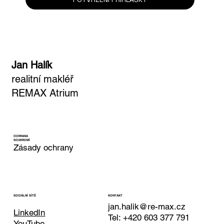
Jan Halík
realitní makléř
REMAX Atrium
OCHRANA
SOUKROMÍ
Zásady ochrany
KONTAKT
SOCIÁLNÍ SÍTĚ
jan.halik@re-max.cz
LinkedIn
Tel: +420 603 377 791
YouTube