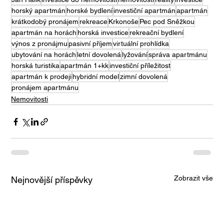
horský apartmán
horské bydlení
investiční apartmán
apartmán
krátkodobý pronájem
rekreace
Krkonoše
Pec pod Sněžkou
apartmán na horách
horská investice
rekreační bydlení
výnos z pronájmu
pasivní příjem
virtuální prohlídka
ubytování na horách
letní dovolená
lyžování
správa apartmánu
horská turistika
apartmán 1+kk
investiční příležitost
apartmán k prodeji
hybridní model
zimní dovolená
pronájem apartmánu
Nemovitosti
Zobrazit vše
Nejnovější příspěvky