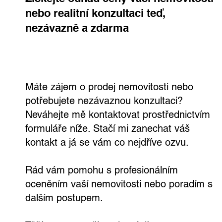
nebo realitní konzultaci teď,
nezávazně a zdarma
Rodinný dům po kompletní
modernizaci v Praze 4 na prodej –
Kunraticích. Prostor pro rodinu bez
dalších starostí
Máte zájem o prodej nemovitosti nebo
potřebujete nezávaznou konzultaci?
Neváhejte mě kontaktovat prostřednictvím
formuláře níže. Stačí mi zanechat váš
kontakt a já se vám co nejdříve ozvu.
Rád vám pomohu s profesionálním
oceněním vaší nemovitosti nebo poradím s
dalším postupem.