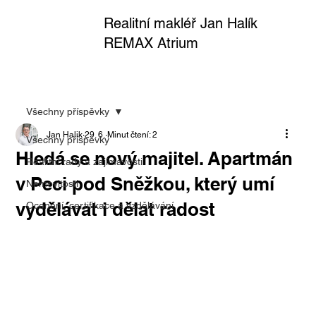
Realitní makléř Jan Halík
REMAX Atrium
Všechny příspěvky
Jan Halik
29. 6.
Minut čtení: 2
Všechny příspěvky
Hledá se nový majitel. Apartmán
Realitní rady a zajímavosti
v Peci pod Sněžkou, který umí
Nemovitosti
vydělávat i dělat radost
Ocenění, certifikace a vzdělávání