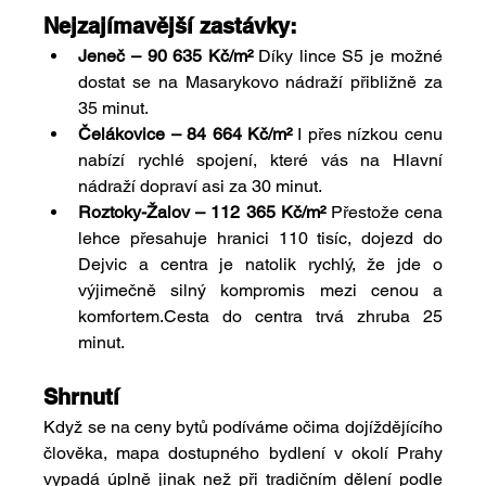
Nejzajímavější zastávky:
Jeneč – 90 635 Kč/m² 
Díky lince S5 je možné 
dostat se na Masarykovo nádraží přibližně za 
35 minut.
Čelákovice – 84 664 Kč/m² 
I přes nízkou cenu 
nabízí rychlé spojení, které vás na Hlavní 
nádraží dopraví asi za 30 minut.
Roztoky-Žalov – 112 365 Kč/m² 
Přestože cena 
lehce přesahuje hranici 110 tisíc, dojezd do 
Dejvic a centra je natolik rychlý, že jde o 
výjimečně silný kompromis mezi cenou a 
komfortem.Cesta do centra trvá zhruba 25 
minut.
Shrnutí
Když se na ceny bytů podíváme očima dojíždějícího 
člověka, mapa dostupného bydlení v okolí Prahy 
vypadá úplně jinak než při tradičním dělení podle 