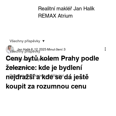
Realitní makléř Jan Halík
REMAX Atrium
Všechny příspěvky
Jan Halik
6. 12. 2025
Minut čtení: 3
Všechny příspěvky
Ceny bytů kolem Prahy podle
Realitní rady a zajímavosti
železnice: kde je bydlení
Nemovitosti
nejdražší a kde se dá ještě
Ocenění, certifikace a vzdělávání
koupit za rozumnou cenu