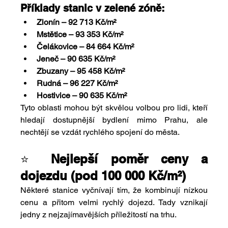
Příklady stanic v zelené zóně:
Zlonín – 92 713 Kč/m²
Mstětice – 93 353 Kč/m²
Čelákovice – 84 664 Kč/m²
Jeneč – 90 635 Kč/m²
Zbuzany – 95 458 Kč/m²
Rudná – 96 227 Kč/m²
Hostivice – 90 635 Kč/m²
Tyto oblasti mohou být skvělou volbou pro lidi, kteří 
hledají dostupnější bydlení mimo Prahu, ale 
nechtějí se vzdát rychlého spojení do města.
⭐ 
Nejlepší poměr ceny a 
dojezdu (pod 100 000 Kč/m²)
Některé stanice vyčnívají tím, že kombinují nízkou 
cenu a přitom velmi rychlý dojezd. Tady vznikají 
jedny z nejzajímavějších příležitostí na trhu.