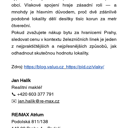
obcí. Vlakové spojení hraje zásadní roli — a 
mnohdy je hlavním důvodem, proč dvě zdánlivě 
podobné lokality dělí desítky tisíc korun za metr 
čtvereční.
Pokud zvažujete nákup bytu za hranicemi Prahy, 
sledovat cenu v kontextu železničních linek je jeden 
z nejpraktičtějších a nejpřesnějších způsobů, jak 
odhadnout skutečnou hodnotu lokality.
Zdroj: 
https://blog.valuo.cz
https://pid.cz/vlaky/
Jan Halík
Realitní makléř
📞 +420 603 377 791
✉️ 
jan.halik@re-max.cz
RE/MAX Atrium
Podolská 811/138