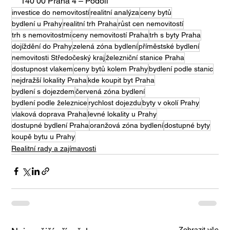
140 00 Praha 4 – Podolí
investice do nemovitostí
realitní analýza
ceny bytů
bydlení u Prahy
realitní trh Praha
růst cen nemovitostí
trh s nemovitostmi
ceny nemovitostí Praha
trh s byty Praha
dojíždění do Prahy
zelená zóna bydlení
příměstské bydlení
nemovitosti Středočeský kraj
železniční stanice Praha
dostupnost vlakem
ceny bytů kolem Prahy
bydlení podle stanic
nejdražší lokality Praha
kde koupit byt Praha
bydlení s dojezdem
červená zóna bydlení
bydlení podle železnice
rychlost dojezdu
byty v okolí Prahy
vlaková doprava Praha
levné lokality u Prahy
dostupné bydlení Praha
oranžová zóna bydlení
dostupné byty
koupě bytu u Prahy
Realitní rady a zajímavosti
Zobrazit vše