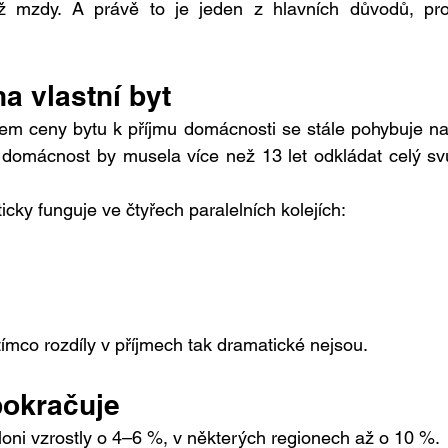
ež mzdy. A právě to je jeden z hlavních důvodů, pro
na vlastní byt
m ceny bytu k příjmu domácnosti se stále pohybuje na
domácnost by musela více než 13 let odkládat celý svů
icky funguje ve čtyřech paralelních kolejích:
ímco rozdíly v příjmech tak dramatické nejsou.
 pokračuje
loni vzrostly o 4–6 %, v některých regionech až o 10 %.