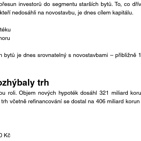
esun investorů do segmentu starších bytů. To, co dřív
 kteří nedosáhli na novostavbu, je dnes cílem kapitálu.
otéku
horu
 bytů je dnes srovnatelný s novostavbami – přibližně 1
ozhýbaly trh
vou roli. Objem nových hypoték dosáhl 321 miliard koru
trh včetně refinancování se dostal na 406 miliard korun 
0 Kč