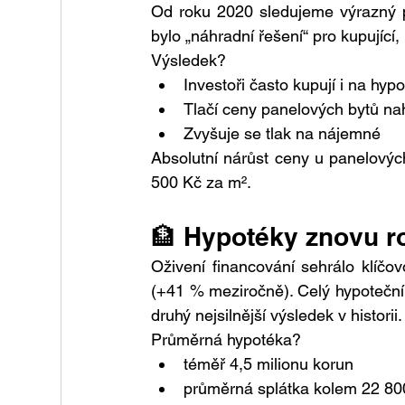
Od roku 2020 sledujeme výrazný př
bylo „náhradní řešení“ pro kupující,
Výsledek?
Investoři často kupují i na hyp
Tlačí ceny panelových bytů na
Zvyšuje se tlak na nájemné
Absolutní nárůst ceny u panelových
500 Kč za m².
🏦 Hypotéky znovu r
Oživení financování sehrálo klíčo
(+41 % meziročně). Celý hypoteční 
druhý nejsilnější výsledek v historii.
Průměrná hypotéka?
téměř 4,5 milionu korun
průměrná splátka kolem 22 80