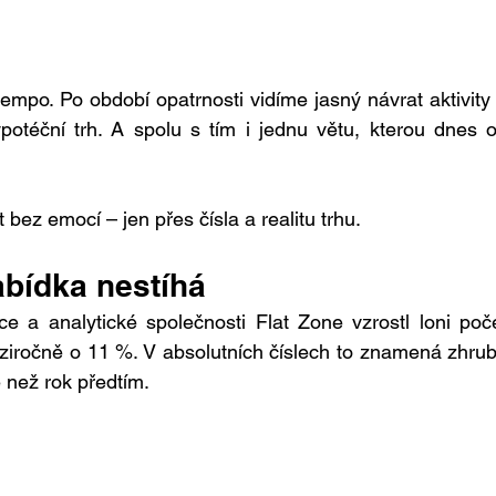
empo. Po období opatrnosti vidíme jasný návrat aktivity 
hypotéční trh. A spolu s tím i jednu větu, kterou dnes o
bez emocí – jen přes čísla a realitu trhu.
abídka nestíhá
 a analytické společnosti Flat Zone vzrostl loni poče
iročně o 11 %. V absolutních číslech to znamená zhrub
 než rok předtím.