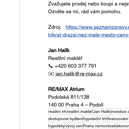
Zvažujete prodej nebo koupi a nejste
Ozvěte se mi, rád vám pomohu.
Zdroj: 
https://www.seznamzpravy.c
trikrat-drazsi-nez-male-mesto-cen
Jan Halík
Realitní makléř
📞 +420 603 377 791
✉️ 
jan.halik@re-max.cz
RE/MAX Atrium
Podolská 811/138
140 00 Praha 4 – Podolí
realitní trh
realitní makléř
Jan Halík
investice 
dostupnost bydlení
hypoteční trh
financování
hypotéky
vývoj cen
Praha nemovitosti
ekonom