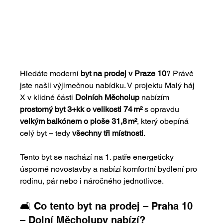
Hledáte moderní 
byt na prodej v Praze 10
? Právě 
jste našli výjimečnou nabídku. V projektu Malý háj 
X v klidné části 
Dolních Měcholup
 nabízím 
prostorný byt 3+kk o velikosti 74 m²
 s opravdu 
velkým balkónem o ploše 31,8 m²
, který obepíná 
celý byt – tedy 
všechny tři místnosti
.
Tento byt se nachází na 1. patře energeticky 
úsporné novostavby a nabízí komfortní bydlení pro 
rodinu, pár nebo i náročného jednotlivce.
🛋️ Co tento byt na prodej – Praha 10 
– Dolní Měcholupy nabízí?