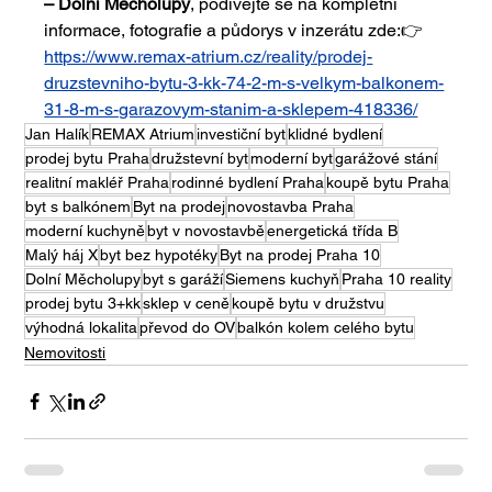
– Dolní Měcholupy
, podívejte se na kompletní 
informace, fotografie a půdorys v inzerátu zde:👉 
https://www.remax-atrium.cz/reality/prodej-
druzstevniho-bytu-3-kk-74-2-m-s-velkym-balkonem-
31-8-m-s-garazovym-stanim-a-sklepem-418336/
Jan Halík
REMAX Atrium
investiční byt
klidné bydlení
prodej bytu Praha
družstevní byt
moderní byt
garážové stání
realitní makléř Praha
rodinné bydlení Praha
koupě bytu Praha
byt s balkónem
Byt na prodej
novostavba Praha
moderní kuchyně
byt v novostavbě
energetická třída B
Malý háj X
byt bez hypotéky
Byt na prodej Praha 10
Dolní Měcholupy
byt s garáží
Siemens kuchyň
Praha 10 reality
prodej bytu 3+kk
sklep v ceně
koupě bytu v družstvu
výhodná lokalita
převod do OV
balkón kolem celého bytu
Nemovitosti