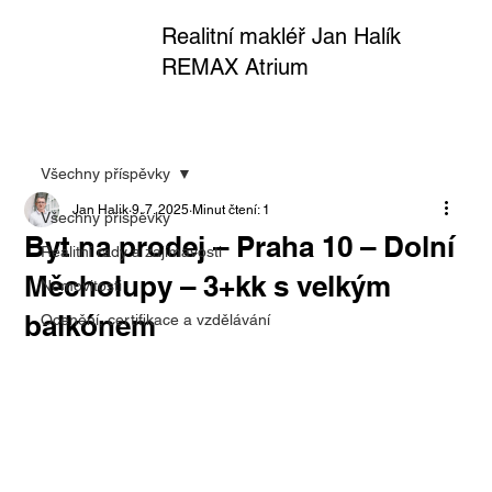
Realitní makléř Jan Halík
REMAX Atrium
Všechny příspěvky
Jan Halik
9. 7. 2025
Minut čtení: 1
Všechny příspěvky
Byt na prodej – Praha 10 – Dolní
Realitní rady a zajímavosti
Měcholupy – 3+kk s velkým
Nemovitosti
balkónem
Ocenění, certifikace a vzdělávání