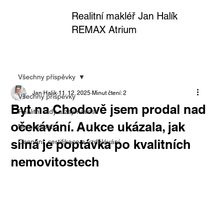
Realitní makléř Jan Halík
REMAX Atrium
Všechny příspěvky
Jan Halik
11. 12. 2025
Minut čtení: 2
Všechny příspěvky
Byt na Chodově jsem prodal nad
Realitní rady a zajímavosti
očekávání. Aukce ukázala, jak
Nemovitosti
silná je poptávka po kvalitních
Ocenění, certifikace a vzdělávání
nemovitostech