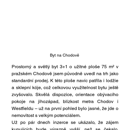
Byt na Chodově 
Prostorný a světlý byt 3+1 o užitné ploše 75 m² v 
pražském Chodově jsem původně uvedl na trh jako 
standardní prodej. K této ploše navíc patřila i lodžie 
a sklepní kóje, což celkovou využitelnost bytu ještě 
zvyšovalo. Skvělá dispozice, orientace obývacího 
pokoje na jihozápad, blízkost metra Chodov i 
Westfieldu – už na první pohled bylo jasné, že jde o 
nemovitost s velkým potenciálem.
Už po pár dnech inzerce se ukázalo, že zájem 
kupujících bude výrazně vyšší, než se čekalo. 