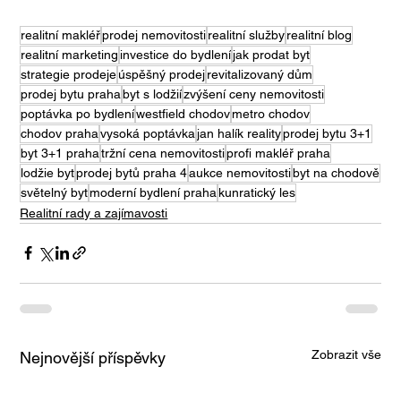
realitní makléř
prodej nemovitosti
realitní služby
realitní blog
realitní marketing
investice do bydlení
jak prodat byt
strategie prodeje
úspěšný prodej
revitalizovaný dům
prodej bytu praha
byt s lodžií
zvýšení ceny nemovitosti
poptávka po bydlení
westfield chodov
metro chodov
chodov praha
vysoká poptávka
jan halík reality
prodej bytu 3+1
byt 3+1 praha
tržní cena nemovitosti
profi makléř praha
lodžie byt
prodej bytů praha 4
aukce nemovitosti
byt na chodově
světelný byt
moderní bydlení praha
kunratický les
Realitní rady a zajímavosti
Zobrazit vše
Nejnovější příspěvky