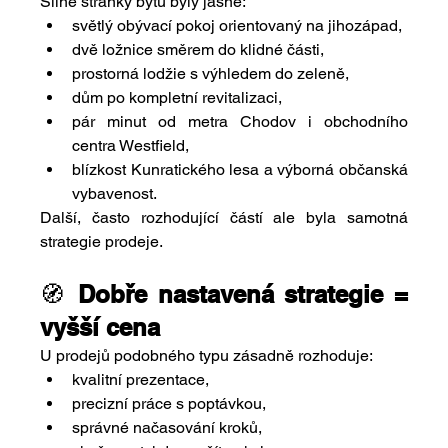
Silné stránky bytu byly jasné:
světlý obývací pokoj orientovaný na jihozápad,
dvě ložnice směrem do klidné části,
prostorná lodžie s výhledem do zeleně,
dům po kompletní revitalizaci,
pár minut od metra Chodov i obchodního 
centra Westfield,
blízkost Kunratického lesa a výborná občanská 
vybavenost.
Další, často rozhodující částí ale byla samotná 
strategie prodeje.
🧭 
Dobře nastavená strategie = 
vyšší cena
U prodejů podobného typu zásadně rozhoduje:
kvalitní prezentace,
precizní práce s poptávkou,
správné načasování kroků,