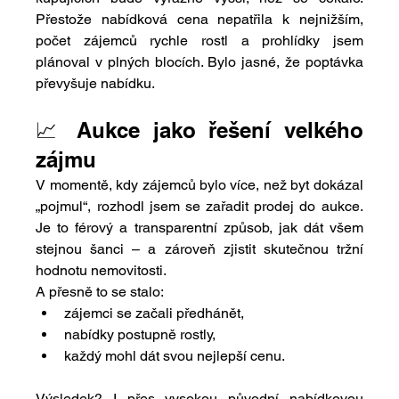
Přestože nabídková cena nepatřila k nejnižším, 
počet zájemců rychle rostl a prohlídky jsem 
plánoval v plných blocích. Bylo jasné, že poptávka 
převyšuje nabídku.
📈 Aukce jako řešení velkého 
zájmu
V momentě, kdy zájemců bylo více, než byt dokázal 
„pojmul“, rozhodl jsem se zařadit prodej do aukce. 
Je to férový a transparentní způsob, jak dát všem 
stejnou šanci – a zároveň zjistit skutečnou tržní 
hodnotu nemovitosti.
A přesně to se stalo:
zájemci se začali předhánět,
nabídky postupně rostly,
každý mohl dát svou nejlepší cenu.
Výsledek? I přes vysokou původní nabídkovou 