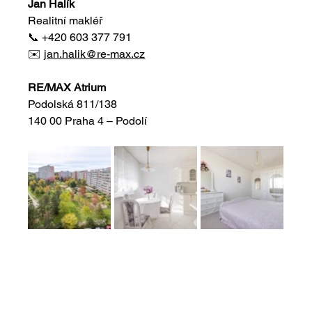
Jan Halík
Realitní makléř
📞 +420 603 377 791
✉️ 
jan.halik@re-max.cz
RE/MAX Atrium
Podolská 811/138
140 00 Praha 4 – Podolí