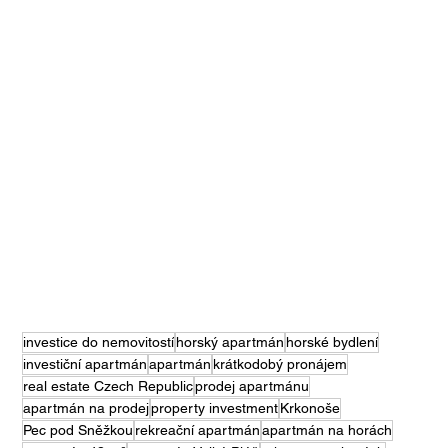
investice do nemovitostí
horský apartmán
horské bydlení
investiční apartmán
apartmán
krátkodobý pronájem
real estate Czech Republic
prodej apartmánu
apartmán na prodej
property investment
Krkonoše
Pec pod Sněžkou
rekreační apartmán
apartmán na horách