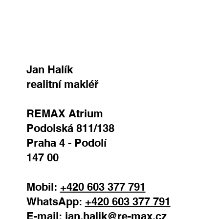
Jan Halík
realitní makléř
REMAX Atrium
Podolská 811/138
Praha 4 - Podolí
147 00
Mobil:
+420 603 377 791
WhatsApp:
+420 603 377 791
E-mail:
jan.halik@re-max.cz