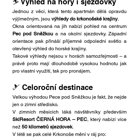
⛷️ Výhled na hory i sjezdovky
Jednou z věcí, která tento apartmán dělá opravdu 
výjimečným, jsou 
výhledy do krkonošské krajiny
.
Okna orientovaná na jih nabízí pohled na centrum 
Pec pod Sněžkou
 a na okolní sjezdovky. Západní 
orientace pak přináší příjemné odpolední světlo a 
otevřený výhled do horské krajiny.
Takové výhledy nejsou v horách samozřejmostí – a 
právě proto mají dlouhodobě vysokou hodnotu jak 
pro vlastní využití, tak pro pronájem.
🎿 Celoroční destinace
Velkou výhodou Pece pod Sněžkou je fakt, že nejde 
jen o zimní středisko.
V zimních měsících láká návštěvníky především 
SkiResort ČERNÁ HORA – PEC
, který nabízí více 
než 
50 kilometrů sjezdovek
.
V létě se pak celé Krkonoše mění v ráj pro: