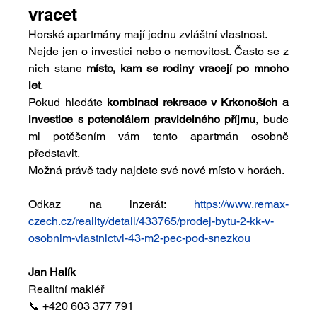
vracet
Horské apartmány mají jednu zvláštní vlastnost.
Nejde jen o investici nebo o nemovitost. Často se z 
nich stane 
místo, kam se rodiny vracejí po mnoho 
let
.
Pokud hledáte 
kombinaci rekreace v Krkonoších a 
investice s potenciálem pravidelného příjmu
, bude 
mi potěšením vám tento apartmán osobně 
představit.
Možná právě tady najdete své nové místo v horách.
Odkaz na inzerát: 
https://www.remax-
czech.cz/reality/detail/433765/prodej-bytu-2-kk-v-
osobnim-vlastnictvi-43-m2-pec-pod-snezkou
Jan Halík
Realitní makléř
📞 +420 603 377 791