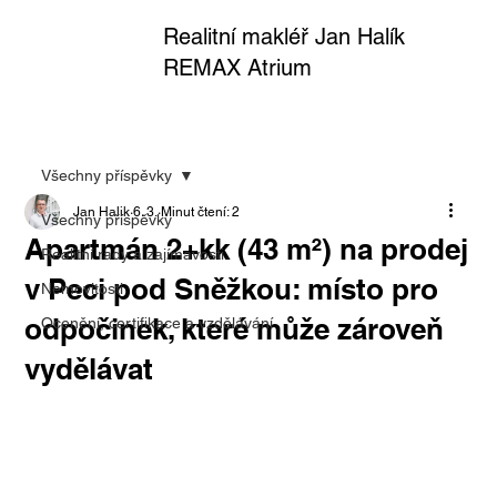
Realitní makléř Jan Halík
REMAX Atrium
Všechny příspěvky
Jan Halik
6. 3.
Minut čtení: 2
Všechny příspěvky
Apartmán 2+kk (43 m²) na prodej
Realitní rady a zajímavosti
v Peci pod Sněžkou: místo pro
Nemovitosti
odpočinek, které může zároveň
Ocenění, certifikace a vzdělávání
vydělávat