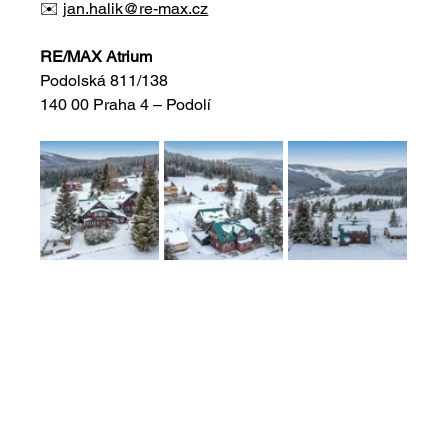
✉️ 
jan.halik@re-max.cz
RE/MAX Atrium
Podolská 811/138
140 00 Praha 4 – Podolí