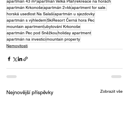
apartmán 43 m²
apartmán Velká Pláň
rekreace na horách
apartmán Krkonoše
apartmán 2+kk
apartment for sale.
horská usedlost Na Salaši
apartmán u sjezdovky
apartmán s výhledem
SkiResort Černá hora Pec
mountain apartment
ubytování Krkonoše
apartmán Pec pod Sněžkou
holiday apartment
apartmán na investici
mountain property
Nemovitosti
Zobrazit vše
Nejnovější příspěvky