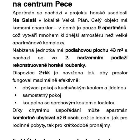
na centrum Pece
Apartmán se nachází v projektu horské usedlosti 
Na Salaši
 v lokalitě Velká Pláň. Celý objekt má 
komorní charakter – v domě je pouze 
9 apartmánů
, 
což vytváří mnohem klidnější atmosféru než velké 
apartmánové komplexy.
Nabízená jednotka má 
podlahovou plochu 43 m²
 a 
nachází se ve 
2. nadzemním podlaží 
rekonstruované horské roubenky
.
Dispozice 
2+kk
 je navržena tak, aby prostor 
fungoval maximálně efektivně:
obývací pokoj s kuchyňským koutem a jídelnou
samostatný pokoj
koupelna se sprchovým koutem a toaletou
Díky chytrému uspořádání může apartmán 
komfortně ubytovat až 6 osob
, což je ideální jak pro 
rodinné pobyty, tak pro krátkodobé pronájmy.