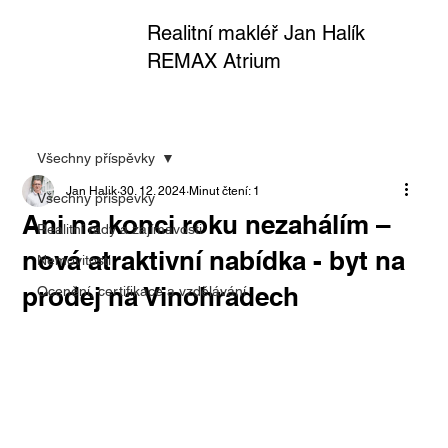
Realitní makléř Jan Halík
REMAX Atrium
Všechny příspěvky
Jan Halik
30. 12. 2024
Minut čtení: 1
Všechny příspěvky
Ani na konci roku nezahálím –
Realitní rady a zajímavosti
nová atraktivní nabídka - byt na
Nemovitosti
prodej na Vinohradech
Ocenění, certifikace a vzdělávání