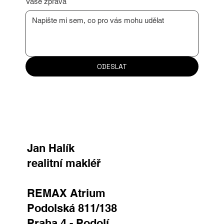
Vaše zpráva
ODESLAT
Jan Halík
realitní makléř
REMAX Atrium
Podolská 811/138
Praha 4 - Podolí