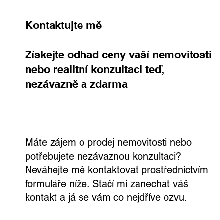
Kontaktujte mě
Získejte odhad ceny vaší nemovitosti
nebo realitní konzultaci teď,
nezávazně a zdarma
Rodinný dům, kde si užijete každý den.
Ve Všetatech na tebe čeká zahrada,
bazén i vlastní wellness
Máte zájem o prodej nemovitosti nebo
potřebujete nezávaznou konzultaci?
Neváhejte mě kontaktovat prostřednictvím
formuláře níže. Stačí mi zanechat váš
kontakt a já se vám co nejdříve ozvu.